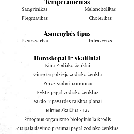
Temperamentas
Sangvinikas
Melancholikas
Flegmatikas
Cholerikas
Asmenybės tipas
Ekstravertas
Intravertas
Horoskopai ir skaitiniai
Kinų Zodiako ženklai
Gimę tarp dviejų zodiako ženklų
Poros suderinamumas
Pyktis pagal zodiako ženklus
Vardo ir pavardės raiškos planai
Mirties skaičius - 137
Žmogaus organizmo biologinis laikrodis
Atsipalaidavimo pratimai pagal zodiako ženklus