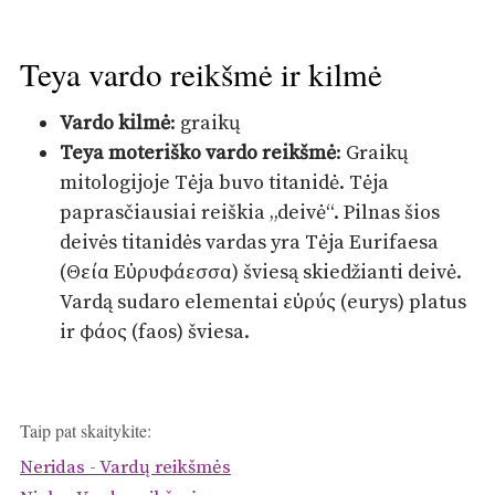
Teya vardo reikšmė ir kilmė
Vardo kilmė
: graikų
Teya moteriško vardo reikšmė
: Graikų
mitologijoje Tėja buvo titanidė. Tėja
paprasčiausiai reiškia „deivė“. Pilnas šios
deivės titanidės vardas yra Tėja Eurifaesa
(Θεία Εὐρυφάεσσα) šviesą skiedžianti deivė.
Vardą sudaro elementai εὐρύς (eurys) platus
ir φάος (faos) šviesa.
Taip pat skaitykite:
Neridas - Vardų reikšmės