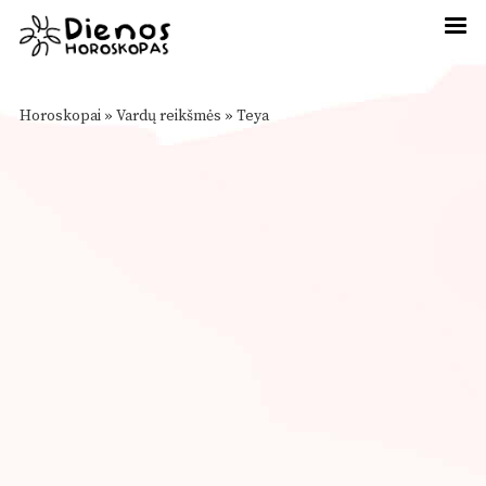
Horoskopai
»
Vardų reikšmės
»
Teya