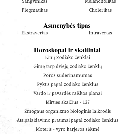
Sangvinikas
Melancholikas
Flegmatikas
Cholerikas
Asmenybės tipas
Ekstravertas
Intravertas
Horoskopai ir skaitiniai
Kinų Zodiako ženklai
Gimę tarp dviejų zodiako ženklų
Poros suderinamumas
Pyktis pagal zodiako ženklus
Vardo ir pavardės raiškos planai
Mirties skaičius - 137
Žmogaus organizmo biologinis laikrodis
Atsipalaidavimo pratimai pagal zodiako ženklus
Moteris - vyro karjeros sėkmė