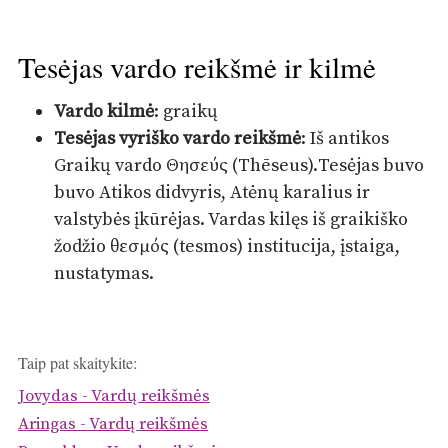
Tesėjas vardo reikšmė ir kilmė
Vardo kilmė
: graikų
Tesėjas vyriško vardo reikšmė
: Iš antikos
Graikų vardo Θησεύς (Thēseus).Tesėjas buvo
buvo Atikos didvyris, Atėnų karalius ir
valstybės įkūrėjas. Vardas kilęs iš graikiško
žodžio θεσμός (tesmos) institucija, įstaiga,
nustatymas.
Taip pat skaitykite:
Jovydas - Vardų reikšmės
Aringas - Vardų reikšmės