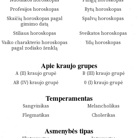
Nuotaikos horoskopas
Pinigų horoskopas
Profesijos horoskopas
Rytų horoskopas
Skaičių horoskopas pagal
Spalvų horoskopas
gimimo datą
Stiliaus horoskopas
Sveikatos horoskopas
Vaiko charakterio horoskopas
Ydų horoskopas
pagal zodiako ženklą
Apie kraujo grupes
A (II) kraujo grupė
B (III) kraujo grupė
AB (IV) kraujo grupė
0 (I) kraujo grupė
Temperamentas
Sangvinikas
Melancholikas
Flegmatikas
Cholerikas
Asmenybės tipas