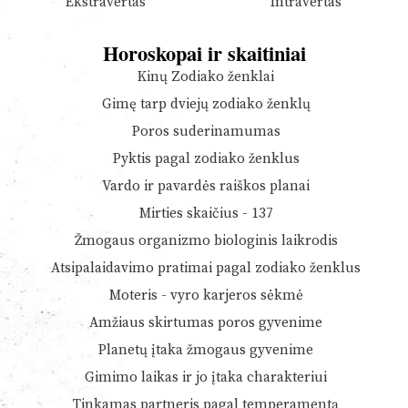
Ekstravertas
Intravertas
Horoskopai ir skaitiniai
Kinų Zodiako ženklai
Gimę tarp dviejų zodiako ženklų
Poros suderinamumas
Pyktis pagal zodiako ženklus
Vardo ir pavardės raiškos planai
Mirties skaičius - 137
Žmogaus organizmo biologinis laikrodis
Atsipalaidavimo pratimai pagal zodiako ženklus
Moteris - vyro karjeros sėkmė
Amžiaus skirtumas poros gyvenime
Planetų įtaka žmogaus gyvenime
Gimimo laikas ir jo įtaka charakteriui
Tinkamas partneris pagal temperamentą