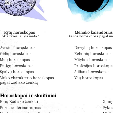
Rytų horoskopas
Mėnulio kalendorius
Kokie tavęs laukia metai?
Dienos horoskopas pagal mė
Avestos horoskopas
Dievybių horoskopas
Gėlių horoskopas
Kelionių horoskopas
Mitų horoskopas
Mitybos horoskopas
Pinigų horoskopas
Profesijos horoskopa
Spalvų horoskopas
Stiliaus horoskopas
Vaiko charakterio horoskopas
Ydų horoskopas
pagal zodiako ženklą
Horoskopai ir skaitiniai
Kinų Zodiako ženklai
Gimę 
Poros suderinamumas
Pykti