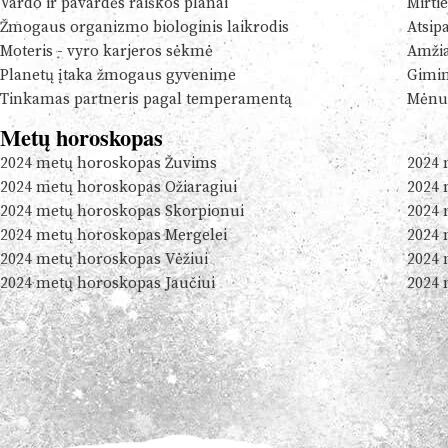
Vardo ir pavardės raiškos planai
Mirtie
Žmogaus organizmo biologinis laikrodis
Atsip
Moteris - vyro karjeros sėkmė
Amžia
Planetų įtaka žmogaus gyvenime
Gimim
Tinkamas partneris pagal temperamentą
Mėnul
Metų horoskopas
2024 metų horoskopas Žuvims
2024 
2024 metų horoskopas Ožiaragiui
2024 
2024 metų horoskopas Skorpionui
2024 
2024 metų horoskopas Mergelei
2024 
2024 metų horoskopas Vėžiui
2024 
2024 metų horoskopas Jaučiui
2024 