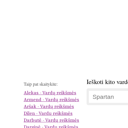
Ieškoti kito var
Taip pat skaitykite:
Alekas - Vardų reikšmės
Armend - Vardų reikšmės
Aršak - Vardų reikšmės
Dilen - Vardų reikšmės
Darbutė - Vardų reikšmės
Darginė - Vardų reikšmės