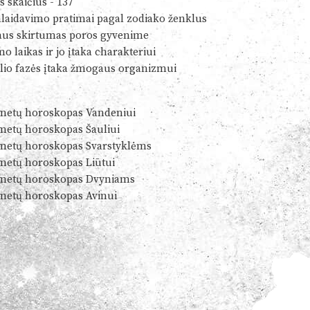
s skaičius - 137
alaidavimo pratimai pagal zodiako ženklus
us skirtumas poros gyvenime
o laikas ir jo įtaka charakteriui
io fazės įtaka žmogaus organizmui
metų horoskopas Vandeniui
metų horoskopas Šauliui
metų horoskopas Svarstyklėms
metų horoskopas Liūtui
metų horoskopas Dvyniams
metų horoskopas Avinui