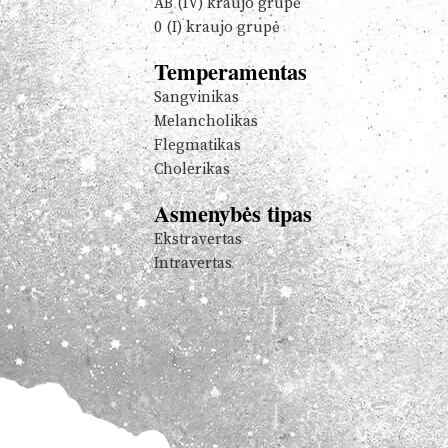
AB (IV) kraujo grupė
0 (I) kraujo grupė
Temperamentas
Sangvinikas
Melancholikas
Flegmatikas
Cholerikas
Asmenybės tipas
Ekstravertas
Intravertas