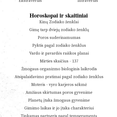
Ekstravertas
Intravertas
Horoskopai ir skaitiniai
Kinų Zodiako ženklai
Gimę tarp dviejų zodiako ženklų
Poros suderinamumas
Pyktis pagal zodiako ženklus
Vardo ir pavardės raiškos planai
Mirties skaičius - 137
Žmogaus organizmo biologinis laikrodis
Atsipalaidavimo pratimai pagal zodiako ženklus
Moteris - vyro karjeros sėkmė
Amžiaus skirtumas poros gyvenime
Planetų įtaka žmogaus gyvenime
Gimimo laikas ir jo įtaka charakteriui
Tinkamas partneris pagal temperamentą