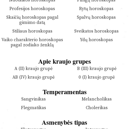
Nuotaikos horoskopas
Pinigų horoskopas
Profesijos horoskopas
Rytų horoskopas
Skaičių horoskopas pagal
Spalvų horoskopas
gimimo datą
Stiliaus horoskopas
Sveikatos horoskopas
Vaiko charakterio horoskopas
Ydų horoskopas
pagal zodiako ženklą
Apie kraujo grupes
A (II) kraujo grupė
B (III) kraujo grupė
AB (IV) kraujo grupė
0 (I) kraujo grupė
Temperamentas
Sangvinikas
Melancholikas
Flegmatikas
Cholerikas
Asmenybės tipas