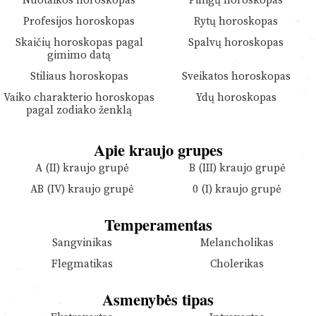
Nuotaikos horoskopas
Pinigų horoskopas
Profesijos horoskopas
Rytų horoskopas
Skaičių horoskopas pagal
Spalvų horoskopas
gimimo datą
Stiliaus horoskopas
Sveikatos horoskopas
Vaiko charakterio horoskopas
Ydų horoskopas
pagal zodiako ženklą
Apie kraujo grupes
A (II) kraujo grupė
B (III) kraujo grupė
AB (IV) kraujo grupė
0 (I) kraujo grupė
Temperamentas
Sangvinikas
Melancholikas
Flegmatikas
Cholerikas
Asmenybės tipas