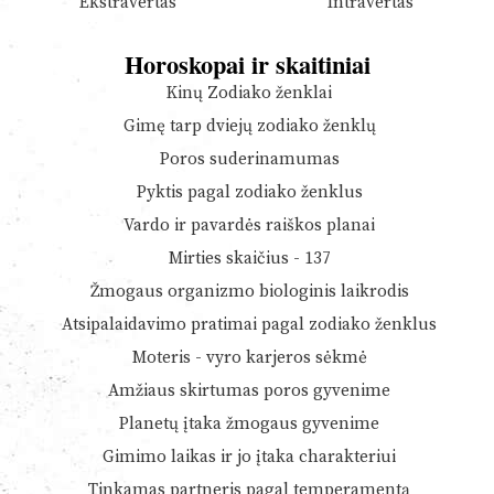
Ekstravertas
Intravertas
Horoskopai ir skaitiniai
Kinų Zodiako ženklai
Gimę tarp dviejų zodiako ženklų
Poros suderinamumas
Pyktis pagal zodiako ženklus
Vardo ir pavardės raiškos planai
Mirties skaičius - 137
Žmogaus organizmo biologinis laikrodis
Atsipalaidavimo pratimai pagal zodiako ženklus
Moteris - vyro karjeros sėkmė
Amžiaus skirtumas poros gyvenime
Planetų įtaka žmogaus gyvenime
Gimimo laikas ir jo įtaka charakteriui
Tinkamas partneris pagal temperamentą