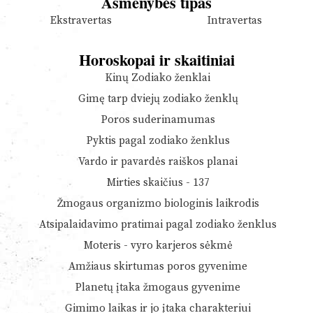
Asmenybės tipas
Ekstravertas
Intravertas
Horoskopai ir skaitiniai
Kinų Zodiako ženklai
Gimę tarp dviejų zodiako ženklų
Poros suderinamumas
Pyktis pagal zodiako ženklus
Vardo ir pavardės raiškos planai
Mirties skaičius - 137
Žmogaus organizmo biologinis laikrodis
Atsipalaidavimo pratimai pagal zodiako ženklus
Moteris - vyro karjeros sėkmė
Amžiaus skirtumas poros gyvenime
Planetų įtaka žmogaus gyvenime
Gimimo laikas ir jo įtaka charakteriui