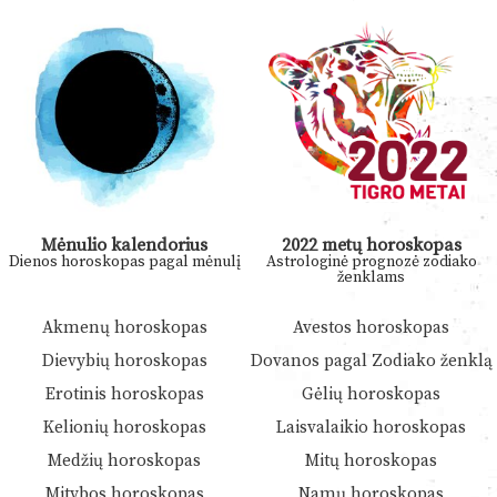
Mėnulio kalendorius
2022 metų horoskopas
Dienos horoskopas pagal mėnulį
Astrologinė prognozė zodiako
ženklams
Akmenų horoskopas
Avestos horoskopas
Dievybių horoskopas
Dovanos pagal Zodiako ženklą
Erotinis horoskopas
Gėlių horoskopas
Kelionių horoskopas
Laisvalaikio horoskopas
Medžių horoskopas
Mitų horoskopas
Mitybos horoskopas
Namų horoskopas