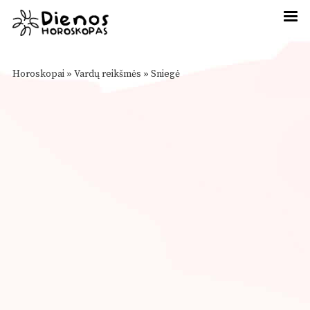
Horoskopai
»
Vardų reikšmės
»
Sniegė