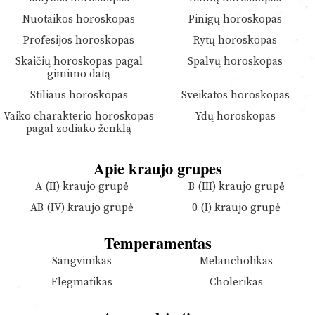
Nuotaikos horoskopas
Pinigų horoskopas
Profesijos horoskopas
Rytų horoskopas
Skaičių horoskopas pagal
Spalvų horoskopas
gimimo datą
Stiliaus horoskopas
Sveikatos horoskopas
Vaiko charakterio horoskopas
Ydų horoskopas
pagal zodiako ženklą
Apie kraujo grupes
A (II) kraujo grupė
B (III) kraujo grupė
AB (IV) kraujo grupė
0 (I) kraujo grupė
Temperamentas
Sangvinikas
Melancholikas
Flegmatikas
Cholerikas