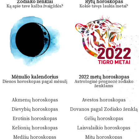
Zodiako ženklai
Rytų horoskopas
Ką apie tave kalba žvaigždės?
Kokie tavęs laukia metai?
Mėnulio kalendorius
2022 metų horoskopas
Dienos horoskopas pagal mėnulį
Astrologinė prognozė zodiako
ženklams
Akmenų horoskopas
Avestos horoskopas
Dievybių horoskopas
Dovanos pagal Zodiako ženklą
Erotinis horoskopas
Gėlių horoskopas
Kelionių horoskopas
Laisvalaikio horoskopas
Medžių horoskopas
Mitų horoskopas