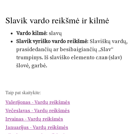
Slavik vardo reikšmė ir kilmė
Vardo kilmė
: slavų
Slavik vyriško vardo reikšmė
: Slaviškų vardų,
prasidedančių ar besibaigiančių „Slav“
trumpinys. Iš slaviško elemento слав (slav)
šlovė, garbė.
Taip pat skaitykite:
Valerijonas - Vardų reikšmės
Večeslavas - Vardų reikšmės
Irvainas - Vardų reikšmės
Januarijus - Vardų reikšmės