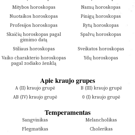
Mitybos horoskopas
Namų horoskopas
Nuotaikos horoskopas
Pinigų horoskopas
Profesijos horoskopas
Rytų horoskopas
Skaičių horoskopas pagal
Spalvų horoskopas
gimimo datą
Stiliaus horoskopas
Sveikatos horoskopas
Vaiko charakterio horoskopas
Ydų horoskopas
pagal zodiako ženklą
Apie kraujo grupes
A (II) kraujo grupė
B (III) kraujo grupė
AB (IV) kraujo grupė
0 (I) kraujo grupė
Temperamentas
Sangvinikas
Melancholikas
Flegmatikas
Cholerikas