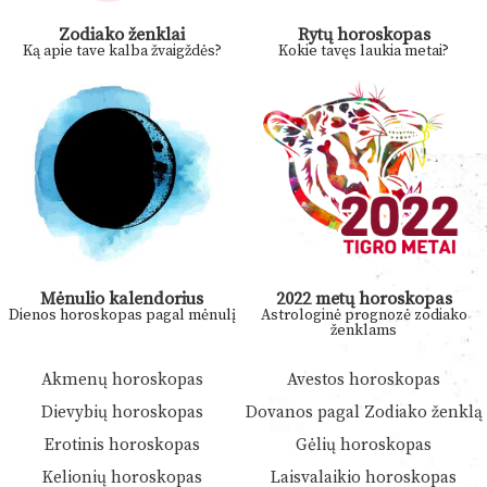
Zodiako ženklai
Rytų horoskopas
Ką apie tave kalba žvaigždės?
Kokie tavęs laukia metai?
Mėnulio kalendorius
2022 metų horoskopas
Dienos horoskopas pagal mėnulį
Astrologinė prognozė zodiako
ženklams
Akmenų horoskopas
Avestos horoskopas
Dievybių horoskopas
Dovanos pagal Zodiako ženklą
Erotinis horoskopas
Gėlių horoskopas
Kelionių horoskopas
Laisvalaikio horoskopas