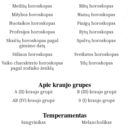
Medžių horoskopas
Mitų horoskopas
Mitybos horoskopas
Namų horoskopas
Nuotaikos horoskopas
Pinigų horoskopas
Profesijos horoskopas
Rytų horoskopas
Skaičių horoskopas pagal
Spalvų horoskopas
gimimo datą
Stiliaus horoskopas
Sveikatos horoskopas
Vaiko charakterio horoskopas
Ydų horoskopas
pagal zodiako ženklą
Apie kraujo grupes
A (II) kraujo grupė
B (III) kraujo grupė
AB (IV) kraujo grupė
0 (I) kraujo grupė
Temperamentas
Sangvinikas
Melancholikas