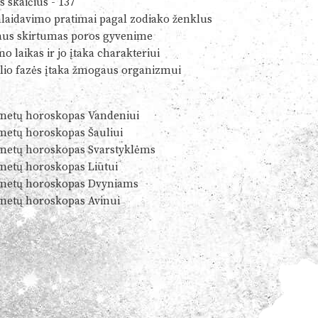
s skaičius - 137
alaidavimo pratimai pagal zodiako ženklus
us skirtumas poros gyvenime
o laikas ir jo įtaka charakteriui
io fazės įtaka žmogaus organizmui
metų horoskopas Vandeniui
metų horoskopas Šauliui
metų horoskopas Svarstyklėms
metų horoskopas Liūtui
metų horoskopas Dvyniams
metų horoskopas Avinui