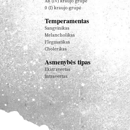
AB (IV) kraujo grupė
0 (I) kraujo grupė
Temperamentas
Sangvinikas
Melancholikas
Flegmatikas
Cholerikas
Asmenybės tipas
Ekstravertas
Intravertas