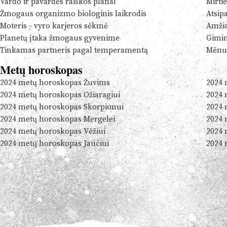
Vardo ir pavardės raiškos planai
Mirtie
Žmogaus organizmo biologinis laikrodis
Atsip
Moteris - vyro karjeros sėkmė
Amžia
Planetų įtaka žmogaus gyvenime
Gimim
Tinkamas partneris pagal temperamentą
Mėnul
Metų horoskopas
2024 metų horoskopas Žuvims
2024 
2024 metų horoskopas Ožiaragiui
2024 
2024 metų horoskopas Skorpionui
2024 
2024 metų horoskopas Mergelei
2024 
2024 metų horoskopas Vėžiui
2024 
2024 metų horoskopas Jaučiui
2024 