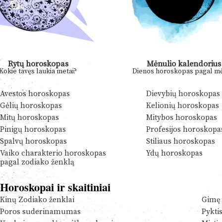
Rytų horoskopas
Mėnulio kalendorius
Kokie tavęs laukia metai?
Dienos horoskopas pagal mė
Avestos horoskopas
Dievybių horoskopas
Gėlių horoskopas
Kelionių horoskopas
Mitų horoskopas
Mitybos horoskopas
Pinigų horoskopas
Profesijos horoskopa
Spalvų horoskopas
Stiliaus horoskopas
Vaiko charakterio horoskopas
Ydų horoskopas
pagal zodiako ženklą
Horoskopai ir skaitiniai
Kinų Zodiako ženklai
Gimę 
Poros suderinamumas
Pykti