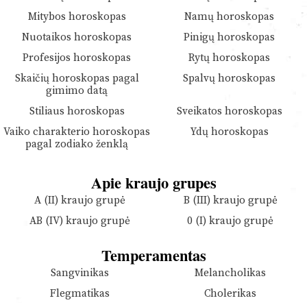
Mitybos horoskopas
Namų horoskopas
Nuotaikos horoskopas
Pinigų horoskopas
Profesijos horoskopas
Rytų horoskopas
Skaičių horoskopas pagal
Spalvų horoskopas
gimimo datą
Stiliaus horoskopas
Sveikatos horoskopas
Vaiko charakterio horoskopas
Ydų horoskopas
pagal zodiako ženklą
Apie kraujo grupes
A (II) kraujo grupė
B (III) kraujo grupė
AB (IV) kraujo grupė
0 (I) kraujo grupė
Temperamentas
Sangvinikas
Melancholikas
Flegmatikas
Cholerikas