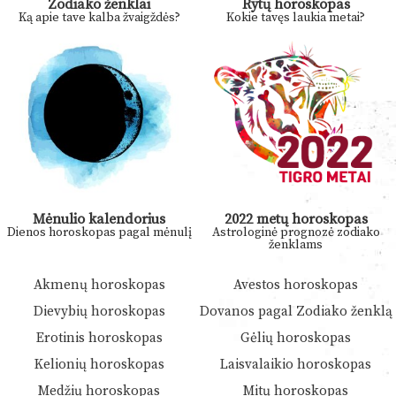
Zodiako ženklai
Rytų horoskopas
Ką apie tave kalba žvaigždės?
Kokie tavęs laukia metai?
Mėnulio kalendorius
2022 metų horoskopas
Dienos horoskopas pagal mėnulį
Astrologinė prognozė zodiako
ženklams
Akmenų horoskopas
Avestos horoskopas
Dievybių horoskopas
Dovanos pagal Zodiako ženklą
Erotinis horoskopas
Gėlių horoskopas
Kelionių horoskopas
Laisvalaikio horoskopas
Medžių horoskopas
Mitų horoskopas