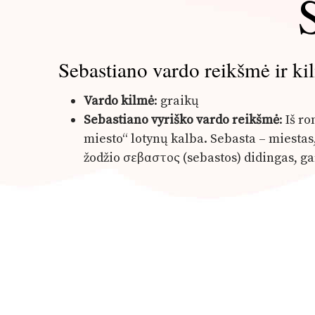
Sebastiano vardo reikšmė ir ki
Vardo kilmė
: graikų
Sebastiano vyriško vardo reikšmė
: Iš r
miesto“ lotynų kalba. Sebasta – miestas,
žodžio σεβαστος (sebastos) didingas, gar