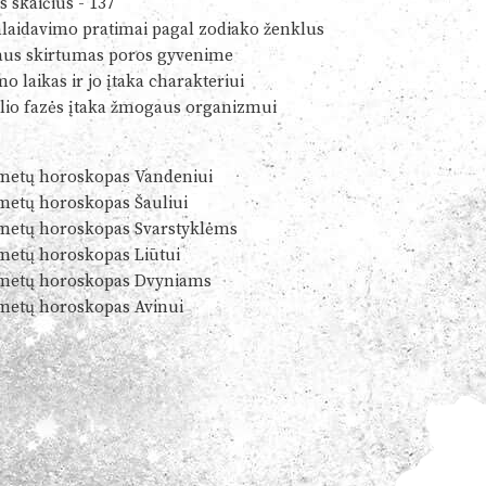
s skaičius - 137
alaidavimo pratimai pagal zodiako ženklus
us skirtumas poros gyvenime
o laikas ir jo įtaka charakteriui
io fazės įtaka žmogaus organizmui
metų horoskopas Vandeniui
metų horoskopas Šauliui
metų horoskopas Svarstyklėms
metų horoskopas Liūtui
metų horoskopas Dvyniams
metų horoskopas Avinui