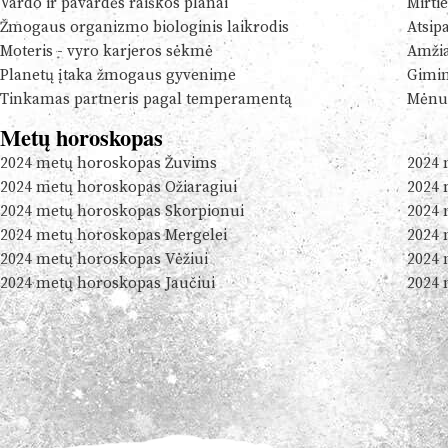
Vardo ir pavardės raiškos planai
Mirtie
Žmogaus organizmo biologinis laikrodis
Atsip
Moteris - vyro karjeros sėkmė
Amžia
Planetų įtaka žmogaus gyvenime
Gimim
Tinkamas partneris pagal temperamentą
Mėnul
Metų horoskopas
2024 metų horoskopas Žuvims
2024 
2024 metų horoskopas Ožiaragiui
2024 
2024 metų horoskopas Skorpionui
2024 
2024 metų horoskopas Mergelei
2024 
2024 metų horoskopas Vėžiui
2024 
2024 metų horoskopas Jaučiui
2024 