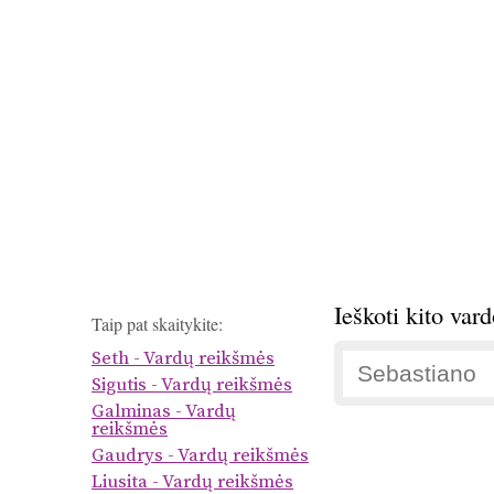
Ieškoti kito var
Taip pat skaitykite:
Seth - Vardų reikšmės
Sigutis - Vardų reikšmės
Galminas - Vardų
reikšmės
Gaudrys - Vardų reikšmės
Liusita - Vardų reikšmės