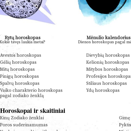
Rytų horoskopas
Mėnulio kalendorius
Kokie tavęs laukia metai?
Dienos horoskopas pagal mė
Avestos horoskopas
Dievybių horoskopas
Gėlių horoskopas
Kelionių horoskopas
Mitų horoskopas
Mitybos horoskopas
Pinigų horoskopas
Profesijos horoskopa
Spalvų horoskopas
Stiliaus horoskopas
Vaiko charakterio horoskopas
Ydų horoskopas
pagal zodiako ženklą
Horoskopai ir skaitiniai
Kinų Zodiako ženklai
Gimę 
Poros suderinamumas
Pykti