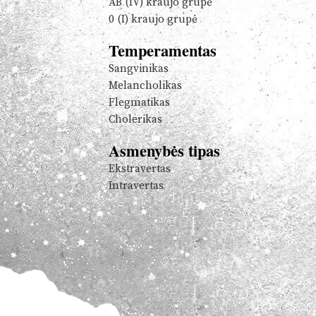
AB (IV) kraujo grupė
0 (I) kraujo grupė
Temperamentas
Sangvinikas
Melancholikas
Flegmatikas
Cholerikas
Asmenybės tipas
Ekstravertas
Intravertas