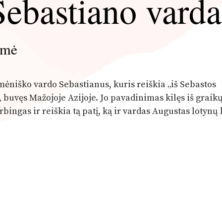
Sebastiano varda
lmė
omėniško vardo Sebastianus, kuris reiškia „iš Sebastos
 buvęs Mažojoje Azijoje. Jo pavadinimas kilęs iš graik
bingas ir reiškia tą patį, ką ir vardas Augustas lotynų 