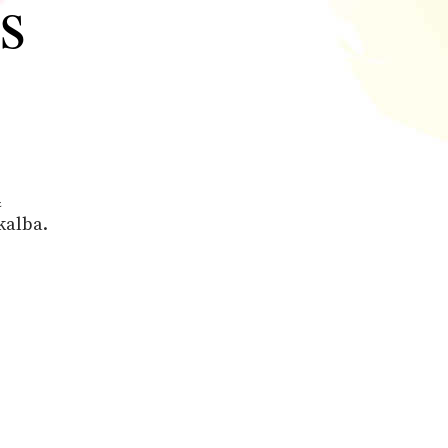
s
ų
kalba.