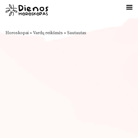
Horoskopai
»
Vardų reikšmės
»
Sautautas