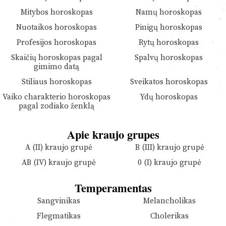
Mitybos horoskopas
Namų horoskopas
Nuotaikos horoskopas
Pinigų horoskopas
Profesijos horoskopas
Rytų horoskopas
Skaičių horoskopas pagal
Spalvų horoskopas
gimimo datą
Stiliaus horoskopas
Sveikatos horoskopas
Vaiko charakterio horoskopas
Ydų horoskopas
pagal zodiako ženklą
Apie kraujo grupes
A (II) kraujo grupė
B (III) kraujo grupė
AB (IV) kraujo grupė
0 (I) kraujo grupė
Temperamentas
Sangvinikas
Melancholikas
Flegmatikas
Cholerikas