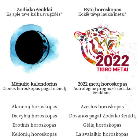
Zodiako ženklai
Rytų horoskopas
Ką apie tave kalba žvaigždės?
Kokie tavęs laukia metai?
Mėnulio kalendorius
2022 metų horoskopas
Dienos horoskopas pagal mėnulį
Astrologinė prognozė zodiako
ženklams
Akmenų horoskopas
Avestos horoskopas
Dievybių horoskopas
Dovanos pagal Zodiako ženklą
Erotinis horoskopas
Gėlių horoskopas
Kelionių horoskopas
Laisvalaikio horoskopas