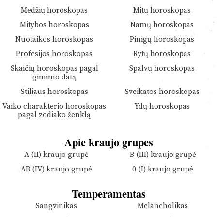
Medžių horoskopas
Mitų horoskopas
Mitybos horoskopas
Namų horoskopas
Nuotaikos horoskopas
Pinigų horoskopas
Profesijos horoskopas
Rytų horoskopas
Skaičių horoskopas pagal
Spalvų horoskopas
gimimo datą
Stiliaus horoskopas
Sveikatos horoskopas
Vaiko charakterio horoskopas
Ydų horoskopas
pagal zodiako ženklą
Apie kraujo grupes
A (II) kraujo grupė
B (III) kraujo grupė
AB (IV) kraujo grupė
0 (I) kraujo grupė
Temperamentas
Sangvinikas
Melancholikas