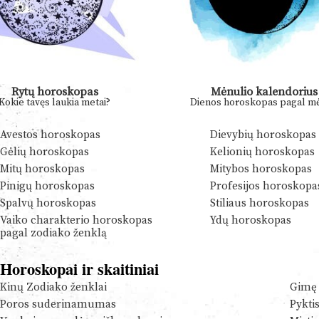
Rytų horoskopas
Mėnulio kalendorius
Kokie tavęs laukia metai?
Dienos horoskopas pagal mė
Avestos horoskopas
Dievybių horoskopas
Gėlių horoskopas
Kelionių horoskopas
Mitų horoskopas
Mitybos horoskopas
Pinigų horoskopas
Profesijos horoskopa
Spalvų horoskopas
Stiliaus horoskopas
Vaiko charakterio horoskopas
Ydų horoskopas
pagal zodiako ženklą
Horoskopai ir skaitiniai
Kinų Zodiako ženklai
Gimę 
Poros suderinamumas
Pykti