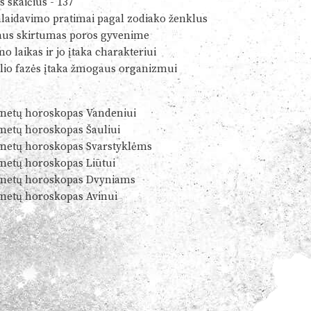
s skaičius - 137
alaidavimo pratimai pagal zodiako ženklus
us skirtumas poros gyvenime
o laikas ir jo įtaka charakteriui
io fazės įtaka žmogaus organizmui
metų horoskopas Vandeniui
metų horoskopas Šauliui
metų horoskopas Svarstyklėms
metų horoskopas Liūtui
metų horoskopas Dvyniams
metų horoskopas Avinui