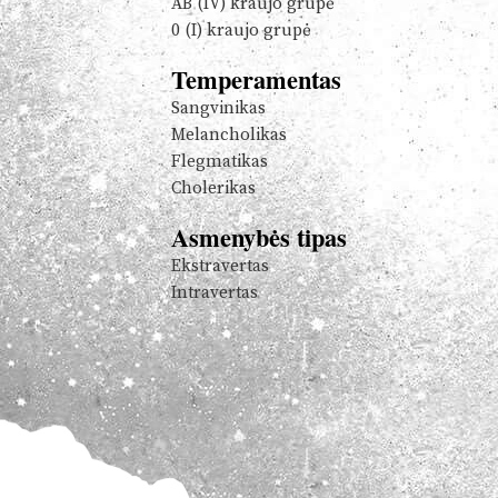
AB (IV) kraujo grupė
0 (I) kraujo grupė
Temperamentas
Sangvinikas
Melancholikas
Flegmatikas
Cholerikas
Asmenybės tipas
Ekstravertas
Intravertas