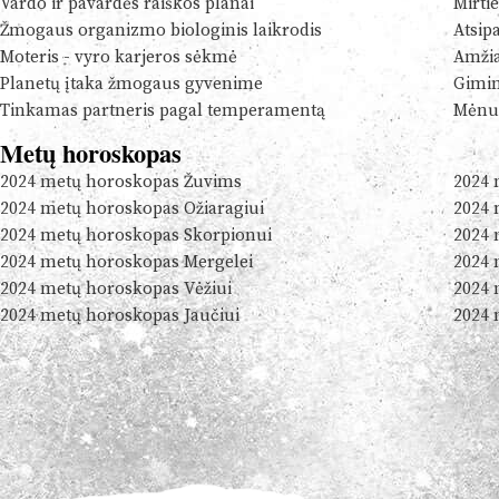
Vardo ir pavardės raiškos planai
Mirtie
Žmogaus organizmo biologinis laikrodis
Atsip
Moteris - vyro karjeros sėkmė
Amžia
Planetų įtaka žmogaus gyvenime
Gimim
Tinkamas partneris pagal temperamentą
Mėnul
Metų horoskopas
2024 metų horoskopas Žuvims
2024 
2024 metų horoskopas Ožiaragiui
2024 
2024 metų horoskopas Skorpionui
2024 
2024 metų horoskopas Mergelei
2024 
2024 metų horoskopas Vėžiui
2024 
2024 metų horoskopas Jaučiui
2024 