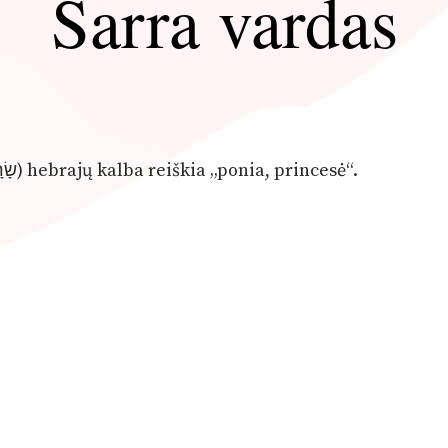
Sarra vardas
: Sara (שָׂרָה) hebrajų kalba reiškia „ponia, princesė“.