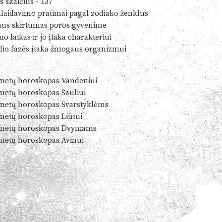
s skaičius - 137
alaidavimo pratimai pagal zodiako ženklus
us skirtumas poros gyvenime
o laikas ir jo įtaka charakteriui
io fazės įtaka žmogaus organizmui
metų horoskopas Vandeniui
metų horoskopas Šauliui
metų horoskopas Svarstyklėms
metų horoskopas Liūtui
metų horoskopas Dvyniams
metų horoskopas Avinui