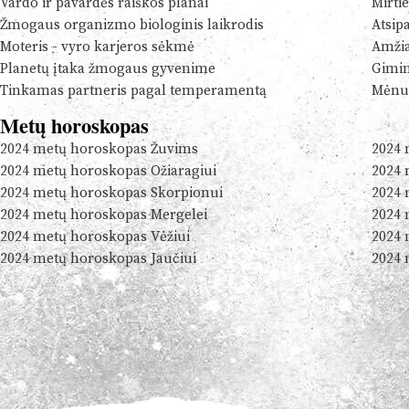
Vardo ir pavardės raiškos planai
Mirtie
Žmogaus organizmo biologinis laikrodis
Atsip
Moteris - vyro karjeros sėkmė
Amžia
Planetų įtaka žmogaus gyvenime
Gimim
Tinkamas partneris pagal temperamentą
Mėnul
Metų horoskopas
2024 metų horoskopas Žuvims
2024 
2024 metų horoskopas Ožiaragiui
2024 
2024 metų horoskopas Skorpionui
2024 
2024 metų horoskopas Mergelei
2024 
2024 metų horoskopas Vėžiui
2024 
2024 metų horoskopas Jaučiui
2024 