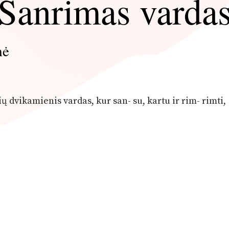
Sanrimas varda
mė
ių dvikamienis vardas, kur san- su, kartu ir rim- rimti,