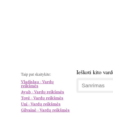
Ieškoti kito var
Taip pat skaitykite:
Vladislau - Vardų
reikšmės
Ayub - Vardų reikšmės
Tovė - Vardų reikšmės
Uni - Vardų reikšmės
Gilvainė - Vardų reikšmės