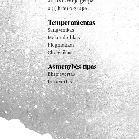
AB (IV) kraujo grupė
0 (I) kraujo grupė
Temperamentas
Sangvinikas
Melancholikas
Flegmatikas
Cholerikas
Asmenybės tipas
Ekstravertas
Intravertas