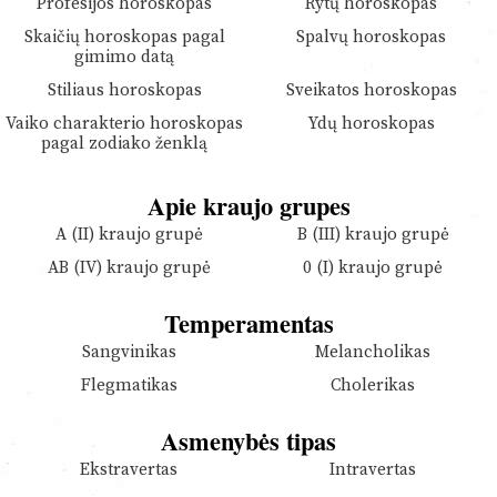
Profesijos horoskopas
Rytų horoskopas
Skaičių horoskopas pagal
Spalvų horoskopas
gimimo datą
Stiliaus horoskopas
Sveikatos horoskopas
Vaiko charakterio horoskopas
Ydų horoskopas
pagal zodiako ženklą
Apie kraujo grupes
A (II) kraujo grupė
B (III) kraujo grupė
AB (IV) kraujo grupė
0 (I) kraujo grupė
Temperamentas
Sangvinikas
Melancholikas
Flegmatikas
Cholerikas
Asmenybės tipas
Ekstravertas
Intravertas