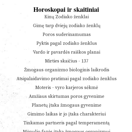
Horoskopai ir skaitiniai
Kinų Zodiako ženklai
Gimę tarp dviejų zodiako ženklų
Poros suderinamumas
Pyktis pagal zodiako ženklus
Vardo ir pavardės raiškos planai
Mirties skaičius - 137
Žmogaus organizmo biologinis laikrodis
Atsipalaidavimo pratimai pagal zodiako ženklus
Moteris - vyro karjeros sėkmė
Amžiaus skirtumas poros gyvenime
Planetų įtaka žmogaus gyvenime
Gimimo laikas ir jo įtaka charakteriui
Tinkamas partneris pagal temperamentą
Mėnulio fazės įtaka žmogaus organizmui