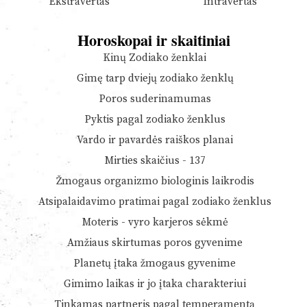
Ekstravertas
Intravertas
Horoskopai ir skaitiniai
Kinų Zodiako ženklai
Gimę tarp dviejų zodiako ženklų
Poros suderinamumas
Pyktis pagal zodiako ženklus
Vardo ir pavardės raiškos planai
Mirties skaičius - 137
Žmogaus organizmo biologinis laikrodis
Atsipalaidavimo pratimai pagal zodiako ženklus
Moteris - vyro karjeros sėkmė
Amžiaus skirtumas poros gyvenime
Planetų įtaka žmogaus gyvenime
Gimimo laikas ir jo įtaka charakteriui
Tinkamas partneris pagal temperamentą