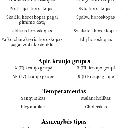
Nuotaikos horoskopas
Pinigų horoskopas
Profesijos horoskopas
Rytų horoskopas
Skaičių horoskopas pagal
Spalvų horoskopas
gimimo datą
Stiliaus horoskopas
Sveikatos horoskopas
Vaiko charakterio horoskopas
Ydų horoskopas
pagal zodiako ženklą
Apie kraujo grupes
A (II) kraujo grupė
B (III) kraujo grupė
AB (IV) kraujo grupė
0 (I) kraujo grupė
Temperamentas
Sangvinikas
Melancholikas
Flegmatikas
Cholerikas
Asmenybės tipas