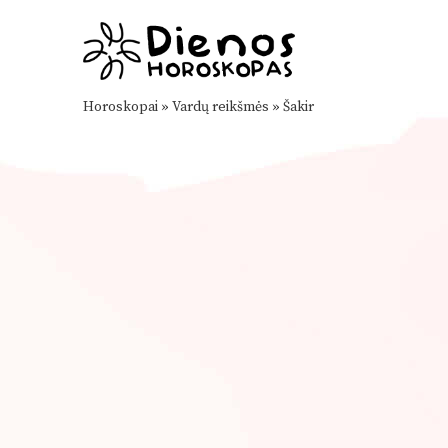
Horoskopai
»
Vardų reikšmės
»
Šakir