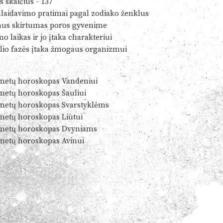
s skaičius - 137
alaidavimo pratimai pagal zodiako ženklus
us skirtumas poros gyvenime
o laikas ir jo įtaka charakteriui
io fazės įtaka žmogaus organizmui
metų horoskopas Vandeniui
metų horoskopas Šauliui
metų horoskopas Svarstyklėms
metų horoskopas Liūtui
metų horoskopas Dvyniams
metų horoskopas Avinui