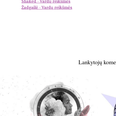
Shaked - Vardų reikšmės
Žadgailė - Vardų reikšmės
Lankytojų kome