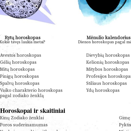
Rytų horoskopas
Mėnulio kalendorius
Kokie tavęs laukia metai?
Dienos horoskopas pagal mė
Avestos horoskopas
Dievybių horoskopas
Gėlių horoskopas
Kelionių horoskopas
Mitų horoskopas
Mitybos horoskopas
Pinigų horoskopas
Profesijos horoskopa
Spalvų horoskopas
Stiliaus horoskopas
Vaiko charakterio horoskopas
Ydų horoskopas
pagal zodiako ženklą
Horoskopai ir skaitiniai
Kinų Zodiako ženklai
Gimę 
Poros suderinamumas
Pykti