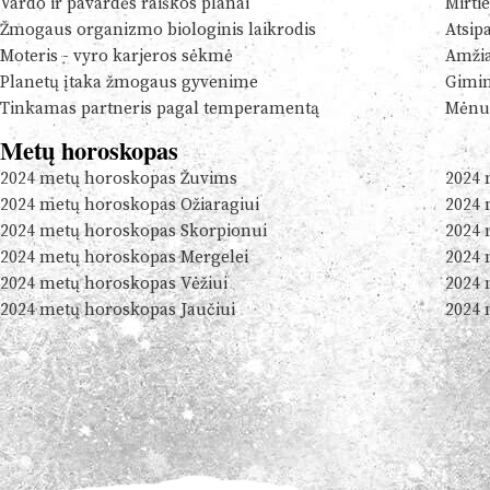
Vardo ir pavardės raiškos planai
Mirtie
Žmogaus organizmo biologinis laikrodis
Atsip
Moteris - vyro karjeros sėkmė
Amžia
Planetų įtaka žmogaus gyvenime
Gimim
Tinkamas partneris pagal temperamentą
Mėnul
Metų horoskopas
2024 metų horoskopas Žuvims
2024 
2024 metų horoskopas Ožiaragiui
2024 
2024 metų horoskopas Skorpionui
2024 
2024 metų horoskopas Mergelei
2024 
2024 metų horoskopas Vėžiui
2024 
2024 metų horoskopas Jaučiui
2024 