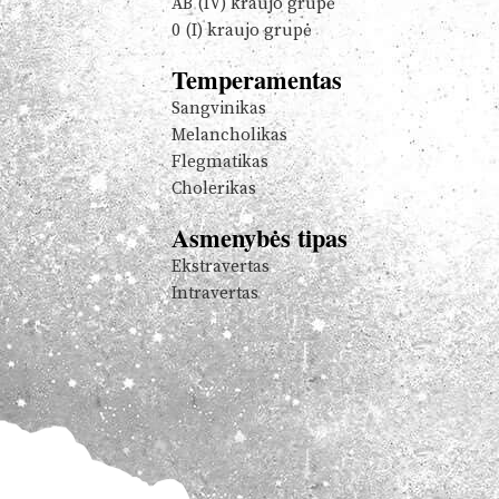
AB (IV) kraujo grupė
0 (I) kraujo grupė
Temperamentas
Sangvinikas
Melancholikas
Flegmatikas
Cholerikas
Asmenybės tipas
Ekstravertas
Intravertas