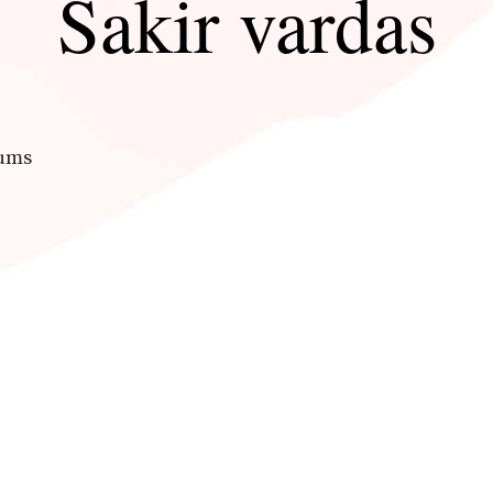
Šakir vardas
mums