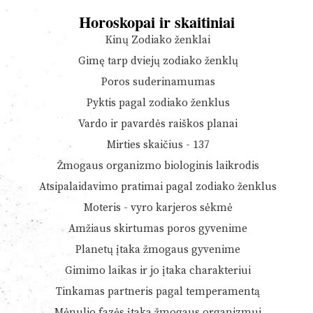
Horoskopai ir skaitiniai
Kinų Zodiako ženklai
Gimę tarp dviejų zodiako ženklų
Poros suderinamumas
Pyktis pagal zodiako ženklus
Vardo ir pavardės raiškos planai
Mirties skaičius - 137
Žmogaus organizmo biologinis laikrodis
Atsipalaidavimo pratimai pagal zodiako ženklus
Moteris - vyro karjeros sėkmė
Amžiaus skirtumas poros gyvenime
Planetų įtaka žmogaus gyvenime
Gimimo laikas ir jo įtaka charakteriui
Tinkamas partneris pagal temperamentą
Mėnulio fazės įtaka žmogaus organizmui