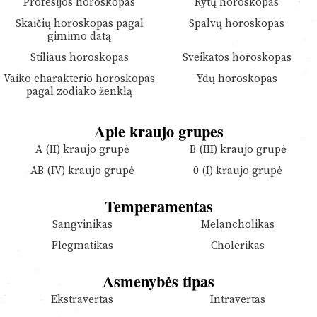
Profesijos horoskopas
Rytų horoskopas
Skaičių horoskopas pagal
Spalvų horoskopas
gimimo datą
Stiliaus horoskopas
Sveikatos horoskopas
Vaiko charakterio horoskopas
Ydų horoskopas
pagal zodiako ženklą
Apie kraujo grupes
A (II) kraujo grupė
B (III) kraujo grupė
AB (IV) kraujo grupė
0 (I) kraujo grupė
Temperamentas
Sangvinikas
Melancholikas
Flegmatikas
Cholerikas
Asmenybės tipas
Ekstravertas
Intravertas