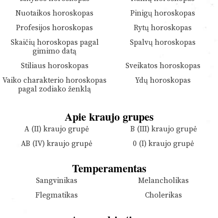
Nuotaikos horoskopas
Pinigų horoskopas
Profesijos horoskopas
Rytų horoskopas
Skaičių horoskopas pagal
Spalvų horoskopas
gimimo datą
Stiliaus horoskopas
Sveikatos horoskopas
Vaiko charakterio horoskopas
Ydų horoskopas
pagal zodiako ženklą
Apie kraujo grupes
A (II) kraujo grupė
B (III) kraujo grupė
AB (IV) kraujo grupė
0 (I) kraujo grupė
Temperamentas
Sangvinikas
Melancholikas
Flegmatikas
Cholerikas