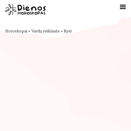
Horoskopai
»
Vardų reikšmės
»
Rytė