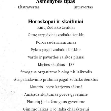
Asmenybės tipas
Ekstravertas
Intravertas
Horoskopai ir skaitiniai
Kinų Zodiako ženklai
Gimę tarp dviejų zodiako ženklų
Poros suderinamumas
Pyktis pagal zodiako ženklus
Vardo ir pavardės raiškos planai
Mirties skaičius - 137
Žmogaus organizmo biologinis laikrodis
Atsipalaidavimo pratimai pagal zodiako ženklus
Moteris - vyro karjeros sėkmė
Amžiaus skirtumas poros gyvenime
Planetų įtaka žmogaus gyvenime
Gimimo laikas ir jo įtaka charakteriui