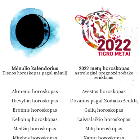
Mėnulio kalendorius
2022 metų horoskopas
Dienos horoskopas pagal mėnulį
Astrologinė prognozė zodiako
ženklams
Akmenų horoskopas
Avestos horoskopas
Dievybių horoskopas
Dovanos pagal Zodiako ženklą
Erotinis horoskopas
Gėlių horoskopas
Kelionių horoskopas
Laisvalaikio horoskopas
Medžių horoskopas
Mitų horoskopas
Mitybos horoskopas
Namų horoskopas