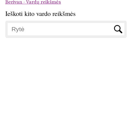
Berivan - Vardų reikšmės
Ieškoti kito vardo reikšmės