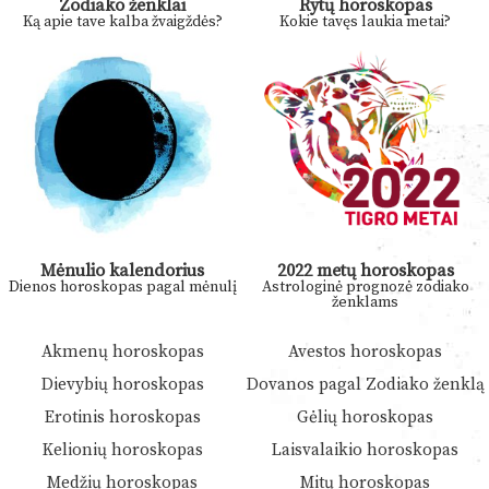
Zodiako ženklai
Rytų horoskopas
Ką apie tave kalba žvaigždės?
Kokie tavęs laukia metai?
Mėnulio kalendorius
2022 metų horoskopas
Dienos horoskopas pagal mėnulį
Astrologinė prognozė zodiako
ženklams
Akmenų horoskopas
Avestos horoskopas
Dievybių horoskopas
Dovanos pagal Zodiako ženklą
Erotinis horoskopas
Gėlių horoskopas
Kelionių horoskopas
Laisvalaikio horoskopas
Medžių horoskopas
Mitų horoskopas