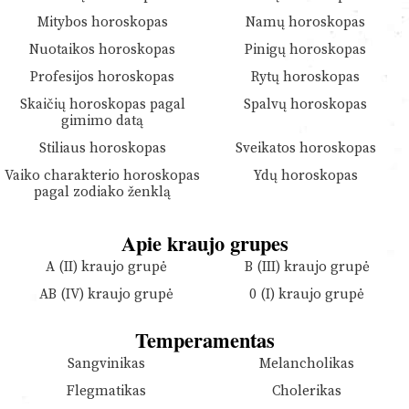
Mitybos horoskopas
Namų horoskopas
Nuotaikos horoskopas
Pinigų horoskopas
Profesijos horoskopas
Rytų horoskopas
Skaičių horoskopas pagal
Spalvų horoskopas
gimimo datą
Stiliaus horoskopas
Sveikatos horoskopas
Vaiko charakterio horoskopas
Ydų horoskopas
pagal zodiako ženklą
Apie kraujo grupes
A (II) kraujo grupė
B (III) kraujo grupė
AB (IV) kraujo grupė
0 (I) kraujo grupė
Temperamentas
Sangvinikas
Melancholikas
Flegmatikas
Cholerikas