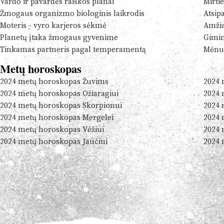
Vardo ir pavardės raiškos planai
Mirtie
Žmogaus organizmo biologinis laikrodis
Atsip
Moteris - vyro karjeros sėkmė
Amžia
Planetų įtaka žmogaus gyvenime
Gimim
Tinkamas partneris pagal temperamentą
Mėnul
Metų horoskopas
2024 metų horoskopas Žuvims
2024 
2024 metų horoskopas Ožiaragiui
2024 
2024 metų horoskopas Skorpionui
2024 
2024 metų horoskopas Mergelei
2024 
2024 metų horoskopas Vėžiui
2024 
2024 metų horoskopas Jaučiui
2024 