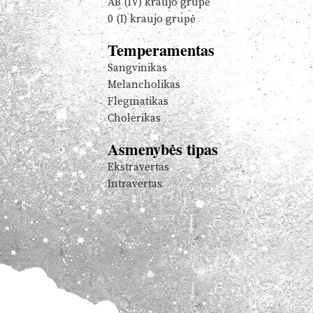
AB (IV) kraujo grupė
0 (I) kraujo grupė
Temperamentas
Sangvinikas
Melancholikas
Flegmatikas
Cholerikas
Asmenybės tipas
Ekstravertas
Intravertas