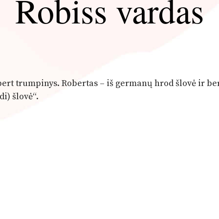
Robiss vardas
bert trumpinys. Robertas – iš germanų hrod šlovė ir be
di) šlovė“.