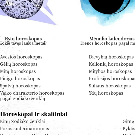
Rytų horoskopas
Mėnulio kalendorius
Kokie tavęs laukia metai?
Dienos horoskopas pagal mė
Avestos horoskopas
Dievybių horoskopas
Gėlių horoskopas
Kelionių horoskopas
Mitų horoskopas
Mitybos horoskopas
Pinigų horoskopas
Profesijos horoskopa
Spalvų horoskopas
Stiliaus horoskopas
Vaiko charakterio horoskopas
Ydų horoskopas
pagal zodiako ženklą
Horoskopai ir skaitiniai
Kinų Zodiako ženklai
Gimę 
Poros suderinamumas
Pykti