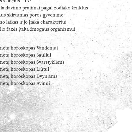
s skaičius - 137
alaidavimo pratimai pagal zodiako ženklus
us skirtumas poros gyvenime
o laikas ir jo įtaka charakteriui
io fazės įtaka žmogaus organizmui
metų horoskopas Vandeniui
metų horoskopas Šauliui
metų horoskopas Svarstyklėms
metų horoskopas Liūtui
metų horoskopas Dvyniams
metų horoskopas Avinui