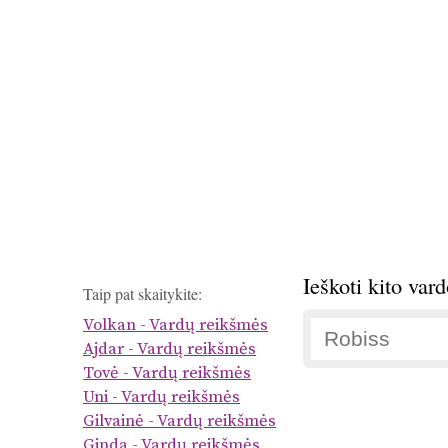
Ieškoti kito var
Taip pat skaitykite:
Volkan - Vardų reikšmės
Ajdar - Vardų reikšmės
Tovė - Vardų reikšmės
Uni - Vardų reikšmės
Gilvainė - Vardų reikšmės
Ginda - Vardų reikšmės