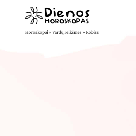
Horoskopai
»
Vardų reikšmės
»
Robiss