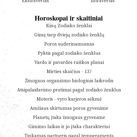
Ekstravertas
Intravertas
Horoskopai ir skaitiniai
Kinų Zodiako ženklai
Gimę tarp dviejų zodiako ženklų
Poros suderinamumas
Pyktis pagal zodiako ženklus
Vardo ir pavardės raiškos planai
Mirties skaičius - 137
Žmogaus organizmo biologinis laikrodis
Atsipalaidavimo pratimai pagal zodiako ženklus
Moteris - vyro karjeros sėkmė
Amžiaus skirtumas poros gyvenime
Planetų įtaka žmogaus gyvenime
Gimimo laikas ir jo įtaka charakteriui
Tinkamas partneris pagal temperamentą