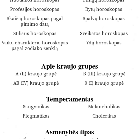
Nuotaikos horoskopas
Pinigų horoskopas
Profesijos horoskopas
Rytų horoskopas
Skaičių horoskopas pagal
Spalvų horoskopas
gimimo datą
Stiliaus horoskopas
Sveikatos horoskopas
Vaiko charakterio horoskopas
Ydų horoskopas
pagal zodiako ženklą
Apie kraujo grupes
A (II) kraujo grupė
B (III) kraujo grupė
AB (IV) kraujo grupė
0 (I) kraujo grupė
Temperamentas
Sangvinikas
Melancholikas
Flegmatikas
Cholerikas
Asmenybės tipas