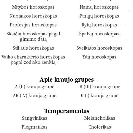
Mitybos horoskopas
Namų horoskopas
Nuotaikos horoskopas
Pinigų horoskopas
Profesijos horoskopas
Rytų horoskopas
Skaičių horoskopas pagal
Spalvų horoskopas
gimimo datą
Stiliaus horoskopas
Sveikatos horoskopas
Vaiko charakterio horoskopas
Ydų horoskopas
pagal zodiako ženklą
Apie kraujo grupes
A (II) kraujo grupė
B (III) kraujo grupė
AB (IV) kraujo grupė
0 (I) kraujo grupė
Temperamentas
Sangvinikas
Melancholikas
Flegmatikas
Cholerikas