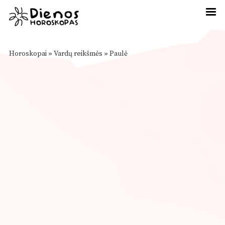
Horoskopai
»
Vardų reikšmės
»
Paulė