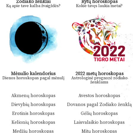
Zodiako ženklai
Rytų horoskopas
Ką apie tave kalba žvaigždės?
Kokie tavęs laukia metai?
Mėnulio kalendorius
2022 metų horoskopas
Dienos horoskopas pagal mėnulį
Astrologinė prognozė zodiako
ženklams
Akmenų horoskopas
Avestos horoskopas
Dievybių horoskopas
Dovanos pagal Zodiako ženklą
Erotinis horoskopas
Gėlių horoskopas
Kelionių horoskopas
Laisvalaikio horoskopas
Medžių horoskopas
Mitų horoskopas