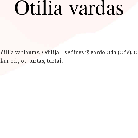
Otilia vardas
dilija variantas. Odilija – vedinys iš vardo Oda (Odė). O
r od-, ot- turtas, turtai.