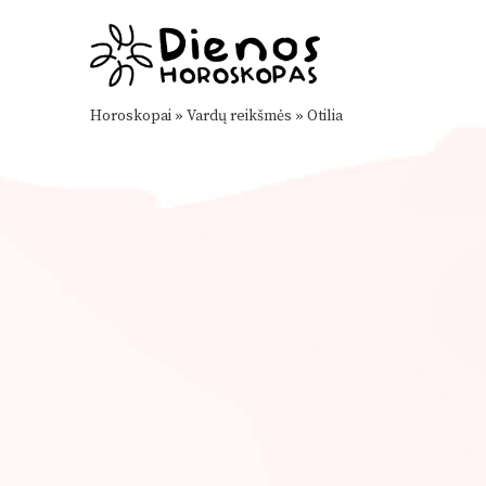
Horoskopai
»
Vardų reikšmės
»
Otilia