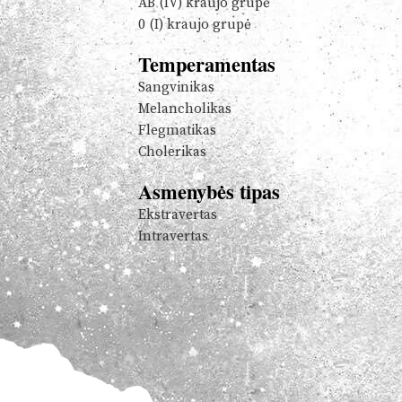
AB (IV) kraujo grupė
0 (I) kraujo grupė
Temperamentas
Sangvinikas
Melancholikas
Flegmatikas
Cholerikas
Asmenybės tipas
Ekstravertas
Intravertas