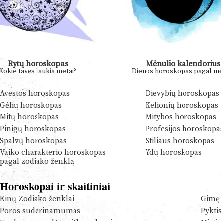
Rytų horoskopas
Mėnulio kalendorius
Kokie tavęs laukia metai?
Dienos horoskopas pagal mė
Avestos horoskopas
Dievybių horoskopas
Gėlių horoskopas
Kelionių horoskopas
Mitų horoskopas
Mitybos horoskopas
Pinigų horoskopas
Profesijos horoskopa
Spalvų horoskopas
Stiliaus horoskopas
Vaiko charakterio horoskopas
Ydų horoskopas
pagal zodiako ženklą
Horoskopai ir skaitiniai
Kinų Zodiako ženklai
Gimę 
Poros suderinamumas
Pykti