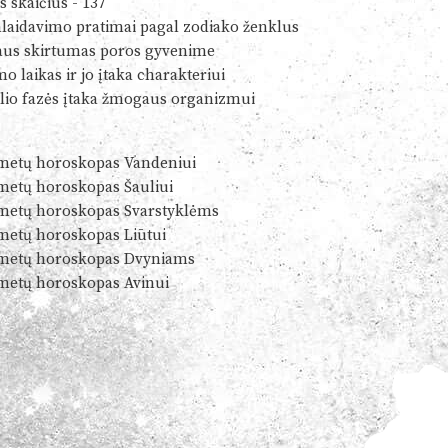
s skaičius - 137
alaidavimo pratimai pagal zodiako ženklus
us skirtumas poros gyvenime
o laikas ir jo įtaka charakteriui
io fazės įtaka žmogaus organizmui
metų horoskopas Vandeniui
metų horoskopas Šauliui
metų horoskopas Svarstyklėms
metų horoskopas Liūtui
metų horoskopas Dvyniams
metų horoskopas Avinui