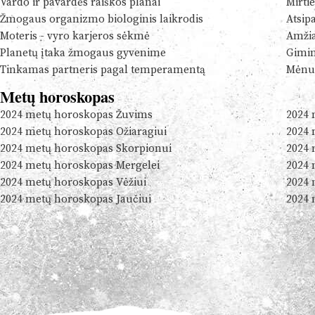
Vardo ir pavardės raiškos planai
Mirtie
Žmogaus organizmo biologinis laikrodis
Atsip
Moteris - vyro karjeros sėkmė
Amžia
Planetų įtaka žmogaus gyvenime
Gimim
Tinkamas partneris pagal temperamentą
Mėnul
Metų horoskopas
2024 metų horoskopas Žuvims
2024 
2024 metų horoskopas Ožiaragiui
2024 
2024 metų horoskopas Skorpionui
2024 
2024 metų horoskopas Mergelei
2024 
2024 metų horoskopas Vėžiui
2024 
2024 metų horoskopas Jaučiui
2024 