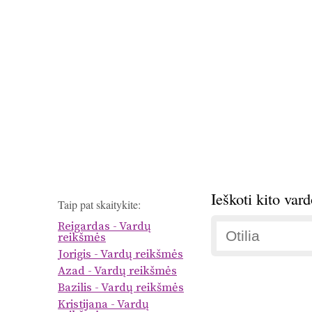
Ieškoti kito var
Taip pat skaitykite:
Reigardas - Vardų
reikšmės
Jorigis - Vardų reikšmės
Azad - Vardų reikšmės
Bazilis - Vardų reikšmės
Kristijana - Vardų