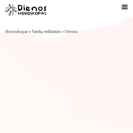
Horoskopai
»
Vardų reikšmės
»
Oresta