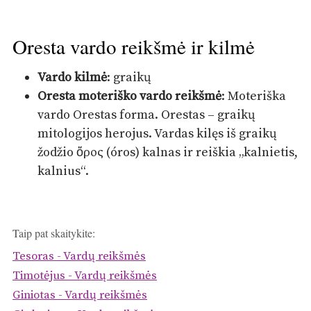
Oresta vardo reikšmė ir kilmė
Vardo kilmė
: graikų
Oresta moteriško vardo reikšmė
: Moteriška
vardo Orestas forma. Orestas – graikų
mitologijos herojus. Vardas kilęs iš graikų
žodžio ὄρος (óros) kalnas ir reiškia „kalnietis,
kalnius“.
Taip pat skaitykite:
Tesoras - Vardų reikšmės
Timotėjus - Vardų reikšmės
Giniotas - Vardų reikšmės