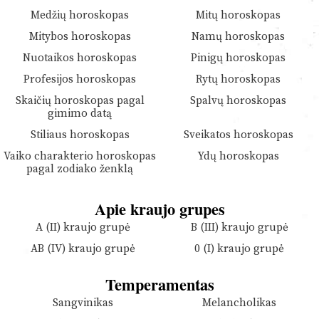
Medžių horoskopas
Mitų horoskopas
Mitybos horoskopas
Namų horoskopas
Nuotaikos horoskopas
Pinigų horoskopas
Profesijos horoskopas
Rytų horoskopas
Skaičių horoskopas pagal
Spalvų horoskopas
gimimo datą
Stiliaus horoskopas
Sveikatos horoskopas
Vaiko charakterio horoskopas
Ydų horoskopas
pagal zodiako ženklą
Apie kraujo grupes
A (II) kraujo grupė
B (III) kraujo grupė
AB (IV) kraujo grupė
0 (I) kraujo grupė
Temperamentas
Sangvinikas
Melancholikas