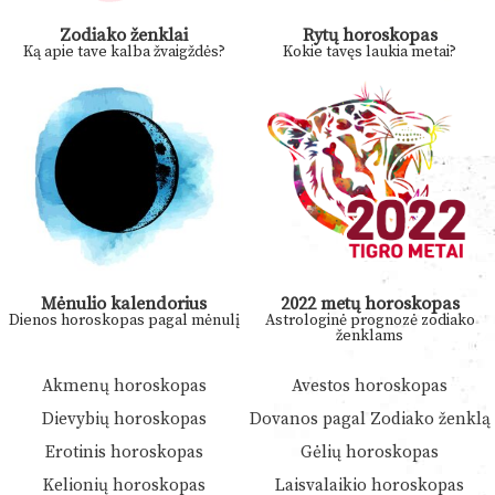
Zodiako ženklai
Rytų horoskopas
Ką apie tave kalba žvaigždės?
Kokie tavęs laukia metai?
Mėnulio kalendorius
2022 metų horoskopas
Dienos horoskopas pagal mėnulį
Astrologinė prognozė zodiako
ženklams
Akmenų horoskopas
Avestos horoskopas
Dievybių horoskopas
Dovanos pagal Zodiako ženklą
Erotinis horoskopas
Gėlių horoskopas
Kelionių horoskopas
Laisvalaikio horoskopas