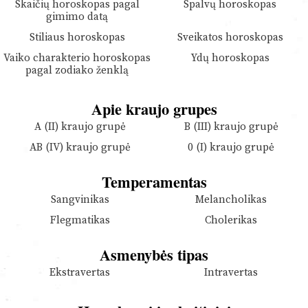
Skaičių horoskopas pagal
Spalvų horoskopas
gimimo datą
Stiliaus horoskopas
Sveikatos horoskopas
Vaiko charakterio horoskopas
Ydų horoskopas
pagal zodiako ženklą
Apie kraujo grupes
A (II) kraujo grupė
B (III) kraujo grupė
AB (IV) kraujo grupė
0 (I) kraujo grupė
Temperamentas
Sangvinikas
Melancholikas
Flegmatikas
Cholerikas
Asmenybės tipas
Ekstravertas
Intravertas