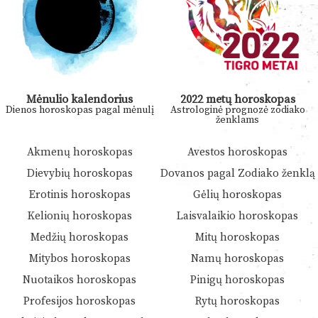
Mėnulio kalendorius
2022 metų horoskopas
Dienos horoskopas pagal mėnulį
Astrologinė prognozė zodiako
ženklams
Akmenų horoskopas
Avestos horoskopas
Dievybių horoskopas
Dovanos pagal Zodiako ženklą
Erotinis horoskopas
Gėlių horoskopas
Kelionių horoskopas
Laisvalaikio horoskopas
Medžių horoskopas
Mitų horoskopas
Mitybos horoskopas
Namų horoskopas
Nuotaikos horoskopas
Pinigų horoskopas
Profesijos horoskopas
Rytų horoskopas