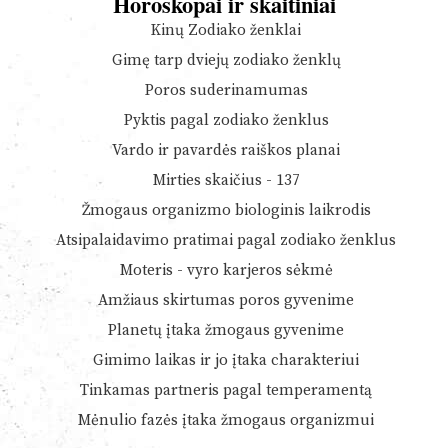
Horoskopai ir skaitiniai
Kinų Zodiako ženklai
Gimę tarp dviejų zodiako ženklų
Poros suderinamumas
Pyktis pagal zodiako ženklus
Vardo ir pavardės raiškos planai
Mirties skaičius - 137
Žmogaus organizmo biologinis laikrodis
Atsipalaidavimo pratimai pagal zodiako ženklus
Moteris - vyro karjeros sėkmė
Amžiaus skirtumas poros gyvenime
Planetų įtaka žmogaus gyvenime
Gimimo laikas ir jo įtaka charakteriui
Tinkamas partneris pagal temperamentą
Mėnulio fazės įtaka žmogaus organizmui