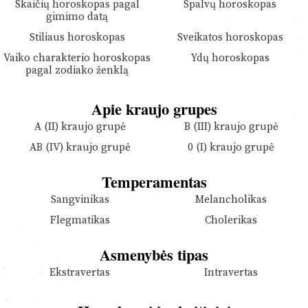
Skaičių horoskopas pagal
Spalvų horoskopas
gimimo datą
Stiliaus horoskopas
Sveikatos horoskopas
Vaiko charakterio horoskopas
Ydų horoskopas
pagal zodiako ženklą
Apie kraujo grupes
A (II) kraujo grupė
B (III) kraujo grupė
AB (IV) kraujo grupė
0 (I) kraujo grupė
Temperamentas
Sangvinikas
Melancholikas
Flegmatikas
Cholerikas
Asmenybės tipas
Ekstravertas
Intravertas