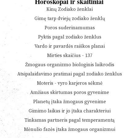
Horoskopai ir skaitiniai
Kinų Zodiako ženklai
Gimę tarp dviejų zodiako ženklų
Poros suderinamumas
Pyktis pagal zodiako ženklus
Vardo ir pavardės raiškos planai
Mirties skaičius - 137
Žmogaus organizmo biologinis laikrodis
Atsipalaidavimo pratimai pagal zodiako ženklus
Moteris - vyro karjeros sėkmė
Amžiaus skirtumas poros gyvenime
Planetų įtaka žmogaus gyvenime
Gimimo laikas ir jo įtaka charakteriui
Tinkamas partneris pagal temperamentą
Mėnulio fazės įtaka žmogaus organizmui