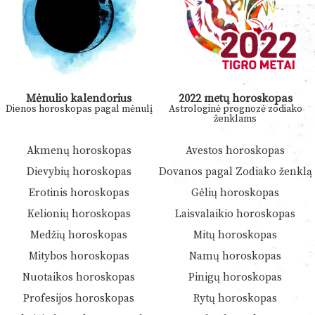
Mėnulio kalendorius
2022 metų horoskopas
Dienos horoskopas pagal mėnulį
Astrologinė prognozė zodiako
ženklams
Akmenų horoskopas
Avestos horoskopas
Dievybių horoskopas
Dovanos pagal Zodiako ženklą
Erotinis horoskopas
Gėlių horoskopas
Kelionių horoskopas
Laisvalaikio horoskopas
Medžių horoskopas
Mitų horoskopas
Mitybos horoskopas
Namų horoskopas
Nuotaikos horoskopas
Pinigų horoskopas
Profesijos horoskopas
Rytų horoskopas