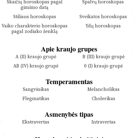
Skaičių horoskopas pagal
Spalvų horoskopas
gimimo datą
Stiliaus horoskopas
Sveikatos horoskopas
Vaiko charakterio horoskopas
Ydų horoskopas
pagal zodiako ženklą
Apie kraujo grupes
A (II) kraujo grupė
B (III) kraujo grupė
AB (IV) kraujo grupė
0 (I) kraujo grupė
Temperamentas
Sangvinikas
Melancholikas
Flegmatikas
Cholerikas
Asmenybės tipas
Ekstravertas
Intravertas