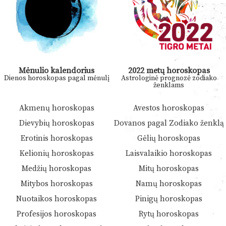
Mėnulio kalendorius
2022 metų horoskopas
Dienos horoskopas pagal mėnulį
Astrologinė prognozė zodiako
ženklams
Akmenų horoskopas
Avestos horoskopas
Dievybių horoskopas
Dovanos pagal Zodiako ženklą
Erotinis horoskopas
Gėlių horoskopas
Kelionių horoskopas
Laisvalaikio horoskopas
Medžių horoskopas
Mitų horoskopas
Mitybos horoskopas
Namų horoskopas
Nuotaikos horoskopas
Pinigų horoskopas
Profesijos horoskopas
Rytų horoskopas