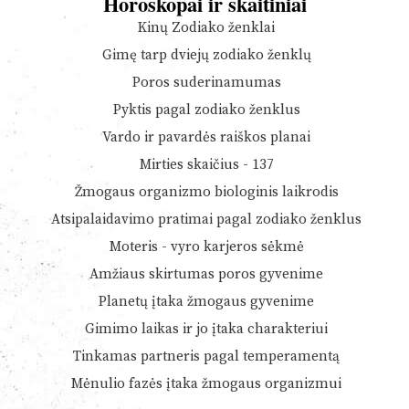
Horoskopai ir skaitiniai
Kinų Zodiako ženklai
Gimę tarp dviejų zodiako ženklų
Poros suderinamumas
Pyktis pagal zodiako ženklus
Vardo ir pavardės raiškos planai
Mirties skaičius - 137
Žmogaus organizmo biologinis laikrodis
Atsipalaidavimo pratimai pagal zodiako ženklus
Moteris - vyro karjeros sėkmė
Amžiaus skirtumas poros gyvenime
Planetų įtaka žmogaus gyvenime
Gimimo laikas ir jo įtaka charakteriui
Tinkamas partneris pagal temperamentą
Mėnulio fazės įtaka žmogaus organizmui