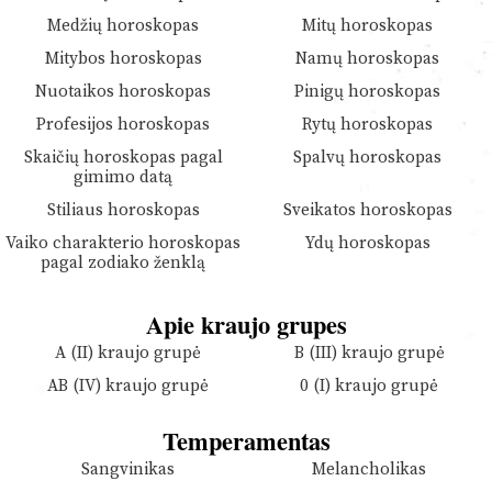
Medžių horoskopas
Mitų horoskopas
Mitybos horoskopas
Namų horoskopas
Nuotaikos horoskopas
Pinigų horoskopas
Profesijos horoskopas
Rytų horoskopas
Skaičių horoskopas pagal
Spalvų horoskopas
gimimo datą
Stiliaus horoskopas
Sveikatos horoskopas
Vaiko charakterio horoskopas
Ydų horoskopas
pagal zodiako ženklą
Apie kraujo grupes
A (II) kraujo grupė
B (III) kraujo grupė
AB (IV) kraujo grupė
0 (I) kraujo grupė
Temperamentas
Sangvinikas
Melancholikas