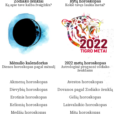
Zodiako ženklai
Rytų horoskopas
Ką apie tave kalba žvaigždės?
Kokie tavęs laukia metai?
Mėnulio kalendorius
2022 metų horoskopas
Dienos horoskopas pagal mėnulį
Astrologinė prognozė zodiako
ženklams
Akmenų horoskopas
Avestos horoskopas
Dievybių horoskopas
Dovanos pagal Zodiako ženklą
Erotinis horoskopas
Gėlių horoskopas
Kelionių horoskopas
Laisvalaikio horoskopas
Medžių horoskopas
Mitų horoskopas