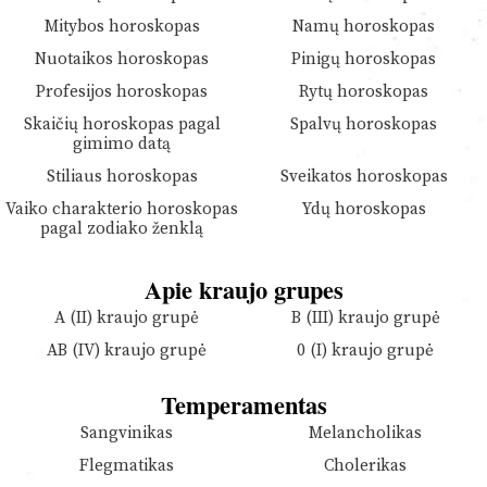
Mitybos horoskopas
Namų horoskopas
Nuotaikos horoskopas
Pinigų horoskopas
Profesijos horoskopas
Rytų horoskopas
Skaičių horoskopas pagal
Spalvų horoskopas
gimimo datą
Stiliaus horoskopas
Sveikatos horoskopas
Vaiko charakterio horoskopas
Ydų horoskopas
pagal zodiako ženklą
Apie kraujo grupes
A (II) kraujo grupė
B (III) kraujo grupė
AB (IV) kraujo grupė
0 (I) kraujo grupė
Temperamentas
Sangvinikas
Melancholikas
Flegmatikas
Cholerikas