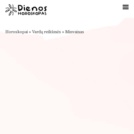
Horoskopai
»
Vardų reikšmės
»
Minvainas