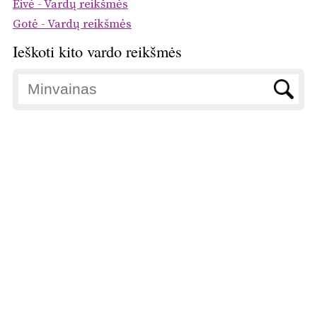
Eivė - Vardų reikšmės
Gotė - Vardų reikšmės
Ieškoti kito vardo reikšmės