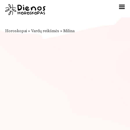
Horoskopai
»
Vardų reikšmės
»
Milina