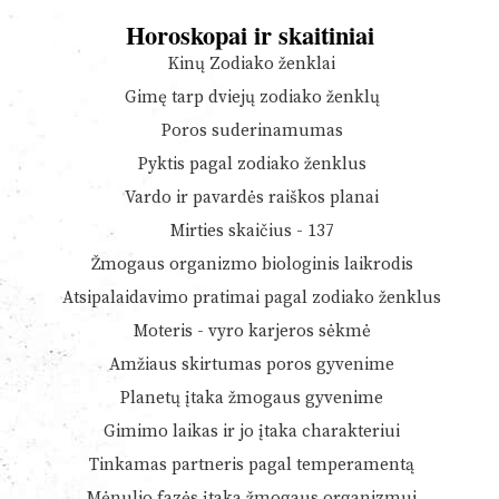
Horoskopai ir skaitiniai
Kinų Zodiako ženklai
Gimę tarp dviejų zodiako ženklų
Poros suderinamumas
Pyktis pagal zodiako ženklus
Vardo ir pavardės raiškos planai
Mirties skaičius - 137
Žmogaus organizmo biologinis laikrodis
Atsipalaidavimo pratimai pagal zodiako ženklus
Moteris - vyro karjeros sėkmė
Amžiaus skirtumas poros gyvenime
Planetų įtaka žmogaus gyvenime
Gimimo laikas ir jo įtaka charakteriui
Tinkamas partneris pagal temperamentą
Mėnulio fazės įtaka žmogaus organizmui