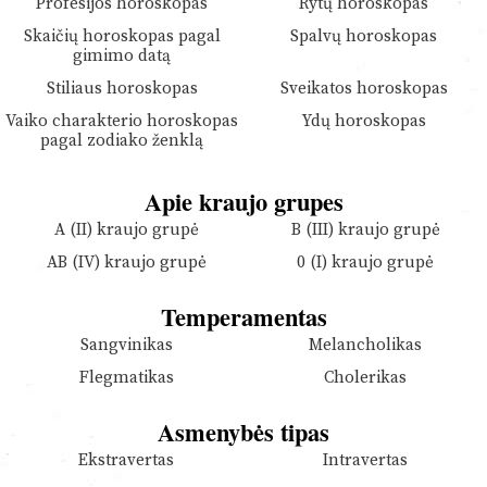
Profesijos horoskopas
Rytų horoskopas
Skaičių horoskopas pagal
Spalvų horoskopas
gimimo datą
Stiliaus horoskopas
Sveikatos horoskopas
Vaiko charakterio horoskopas
Ydų horoskopas
pagal zodiako ženklą
Apie kraujo grupes
A (II) kraujo grupė
B (III) kraujo grupė
AB (IV) kraujo grupė
0 (I) kraujo grupė
Temperamentas
Sangvinikas
Melancholikas
Flegmatikas
Cholerikas
Asmenybės tipas
Ekstravertas
Intravertas