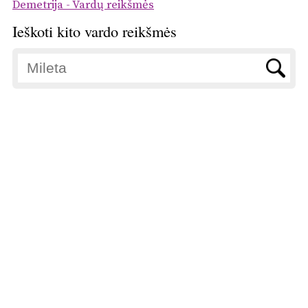
Demetrija - Vardų reikšmės
Ieškoti kito vardo reikšmės