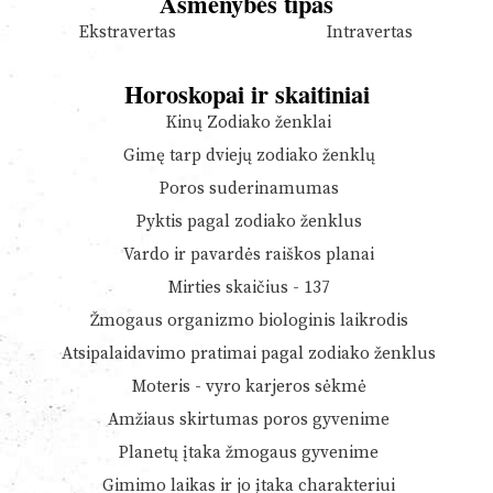
Asmenybės tipas
Ekstravertas
Intravertas
Horoskopai ir skaitiniai
Kinų Zodiako ženklai
Gimę tarp dviejų zodiako ženklų
Poros suderinamumas
Pyktis pagal zodiako ženklus
Vardo ir pavardės raiškos planai
Mirties skaičius - 137
Žmogaus organizmo biologinis laikrodis
Atsipalaidavimo pratimai pagal zodiako ženklus
Moteris - vyro karjeros sėkmė
Amžiaus skirtumas poros gyvenime
Planetų įtaka žmogaus gyvenime
Gimimo laikas ir jo įtaka charakteriui