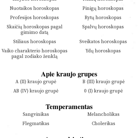
Nuotaikos horoskopas
Pinigų horoskopas
Profesijos horoskopas
Rytų horoskopas
Skaičių horoskopas pagal
Spalvų horoskopas
gimimo datą
Stiliaus horoskopas
Sveikatos horoskopas
Vaiko charakterio horoskopas
Ydų horoskopas
pagal zodiako ženklą
Apie kraujo grupes
A (II) kraujo grupė
B (III) kraujo grupė
AB (IV) kraujo grupė
0 (I) kraujo grupė
Temperamentas
Sangvinikas
Melancholikas
Flegmatikas
Cholerikas