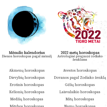
Mėnulio kalendorius
2022 metų horoskopas
Dienos horoskopas pagal mėnulį
Astrologinė prognozė zodiako
ženklams
Akmenų horoskopas
Avestos horoskopas
Dievybių horoskopas
Dovanos pagal Zodiako ženklą
Erotinis horoskopas
Gėlių horoskopas
Kelionių horoskopas
Laisvalaikio horoskopas
Medžių horoskopas
Mitų horoskopas
Mitybos horoskopas
Namų horoskopas