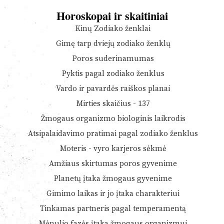
Horoskopai ir skaitiniai
Kinų Zodiako ženklai
Gimę tarp dviejų zodiako ženklų
Poros suderinamumas
Pyktis pagal zodiako ženklus
Vardo ir pavardės raiškos planai
Mirties skaičius - 137
Žmogaus organizmo biologinis laikrodis
Atsipalaidavimo pratimai pagal zodiako ženklus
Moteris - vyro karjeros sėkmė
Amžiaus skirtumas poros gyvenime
Planetų įtaka žmogaus gyvenime
Gimimo laikas ir jo įtaka charakteriui
Tinkamas partneris pagal temperamentą
Mėnulio fazės įtaka žmogaus organizmui