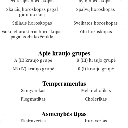
Profesijos horoskopas
Rytų horoskopas
Skaičių horoskopas pagal
Spalvų horoskopas
gimimo datą
Stiliaus horoskopas
Sveikatos horoskopas
Vaiko charakterio horoskopas
Ydų horoskopas
pagal zodiako ženklą
Apie kraujo grupes
A (II) kraujo grupė
B (III) kraujo grupė
AB (IV) kraujo grupė
0 (I) kraujo grupė
Temperamentas
Sangvinikas
Melancholikas
Flegmatikas
Cholerikas
Asmenybės tipas
Ekstravertas
Intravertas