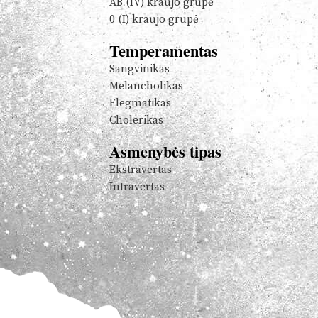
AB (IV) kraujo grupė
0 (I) kraujo grupė
Temperamentas
Sangvinikas
Melancholikas
Flegmatikas
Cholerikas
Asmenybės tipas
Ekstravertas
Intravertas