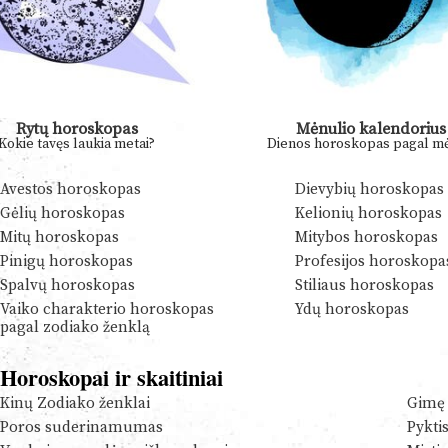
Rytų horoskopas
Mėnulio kalendorius
Kokie tavęs laukia metai?
Dienos horoskopas pagal mė
Avestos horoskopas
Dievybių horoskopas
Gėlių horoskopas
Kelionių horoskopas
Mitų horoskopas
Mitybos horoskopas
Pinigų horoskopas
Profesijos horoskopa
Spalvų horoskopas
Stiliaus horoskopas
Vaiko charakterio horoskopas
Ydų horoskopas
pagal zodiako ženklą
Horoskopai ir skaitiniai
Kinų Zodiako ženklai
Gimę 
Poros suderinamumas
Pykti