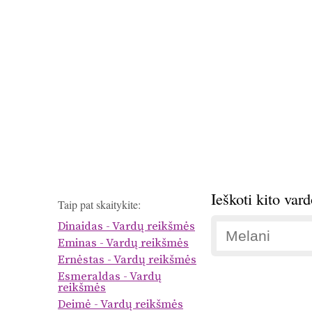
Ieškoti kito var
Taip pat skaitykite:
Dinaidas - Vardų reikšmės
Eminas - Vardų reikšmės
Ernėstas - Vardų reikšmės
Esmeraldas - Vardų
reikšmės
Deimė - Vardų reikšmės