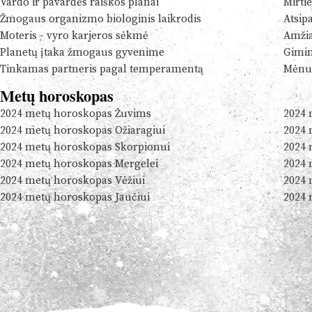
Vardo ir pavardės raiškos planai
Mirtie
Žmogaus organizmo biologinis laikrodis
Atsip
Moteris - vyro karjeros sėkmė
Amžia
Planetų įtaka žmogaus gyvenime
Gimim
Tinkamas partneris pagal temperamentą
Mėnul
Metų horoskopas
2024 metų horoskopas Žuvims
2024 
2024 metų horoskopas Ožiaragiui
2024 
2024 metų horoskopas Skorpionui
2024 
2024 metų horoskopas Mergelei
2024 
2024 metų horoskopas Vėžiui
2024 
2024 metų horoskopas Jaučiui
2024 