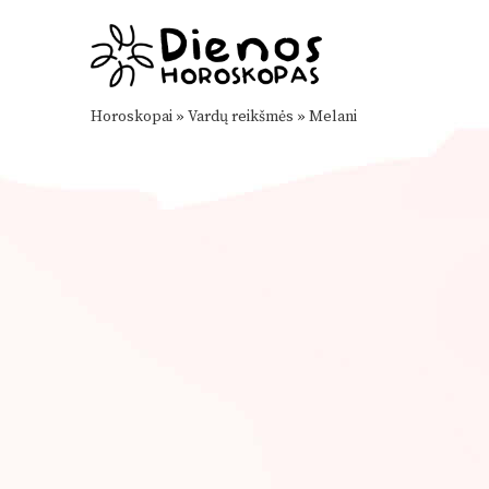
Horoskopai
»
Vardų reikšmės
»
Melani