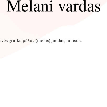
Melani vardas
novės graikų μέλας (melas) juodas, tamsus.