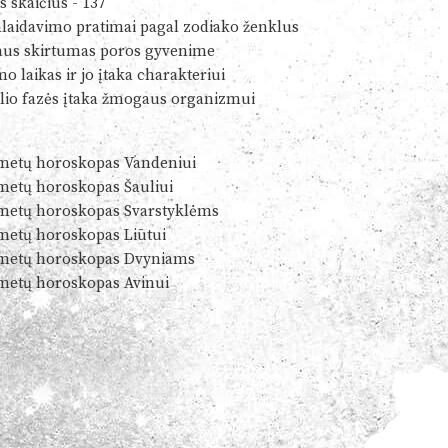
s skaičius - 137
alaidavimo pratimai pagal zodiako ženklus
us skirtumas poros gyvenime
o laikas ir jo įtaka charakteriui
io fazės įtaka žmogaus organizmui
metų horoskopas Vandeniui
metų horoskopas Šauliui
metų horoskopas Svarstyklėms
metų horoskopas Liūtui
metų horoskopas Dvyniams
metų horoskopas Avinui