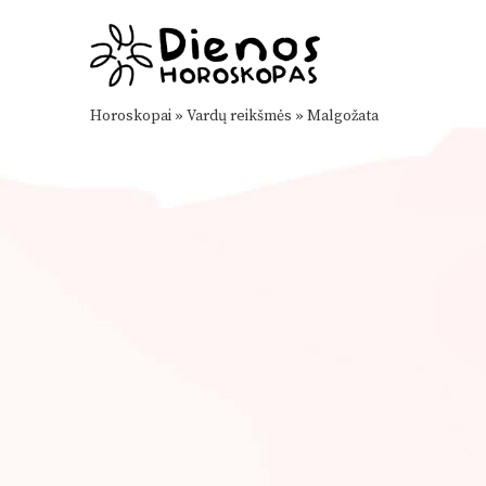
Horoskopai
»
Vardų reikšmės
»
Malgožata