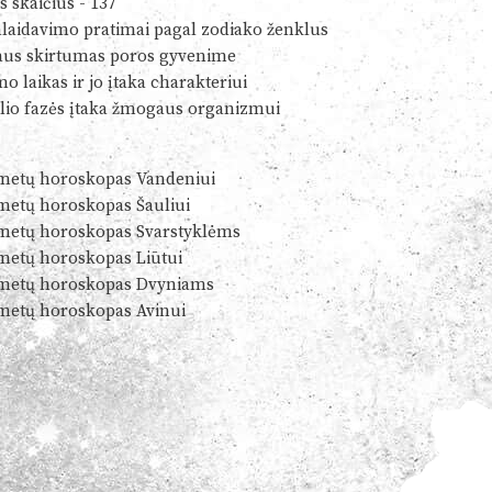
s skaičius - 137
alaidavimo pratimai pagal zodiako ženklus
us skirtumas poros gyvenime
o laikas ir jo įtaka charakteriui
io fazės įtaka žmogaus organizmui
metų horoskopas Vandeniui
metų horoskopas Šauliui
metų horoskopas Svarstyklėms
metų horoskopas Liūtui
metų horoskopas Dvyniams
metų horoskopas Avinui