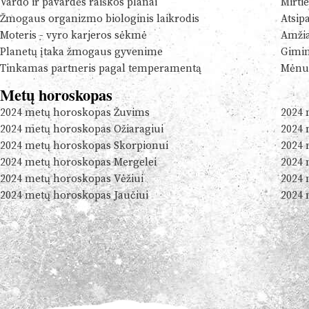
Vardo ir pavardės raiškos planai
Mirtie
Žmogaus organizmo biologinis laikrodis
Atsip
Moteris - vyro karjeros sėkmė
Amžia
Planetų įtaka žmogaus gyvenime
Gimim
Tinkamas partneris pagal temperamentą
Mėnul
Metų horoskopas
2024 metų horoskopas Žuvims
2024 
2024 metų horoskopas Ožiaragiui
2024 
2024 metų horoskopas Skorpionui
2024 
2024 metų horoskopas Mergelei
2024 
2024 metų horoskopas Vėžiui
2024 
2024 metų horoskopas Jaučiui
2024 