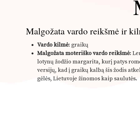
Malgožata vardo reikšmė ir ki
Vardo kilmė
: graikų
Malgožata moteriško vardo reikšmė
: L
lotynų žodžio margarita, kurį patys rom
versijų, kad į graikų kalbą šis žodis at
gėlės, Lietuvoje žinomos kaip saulutės.