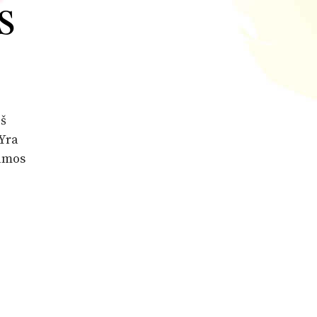
s
iš
 Yra
namos