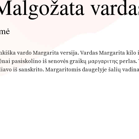
Malgožata varda
lmė
enkiška vardo Margarita versija. Vardas Margarita kilo 
ėnai pasiskolino iš senovės graikų μαργαριτης perlas.
keliavo iš sanskrito. Margaritomis daugelyje šalių vadi