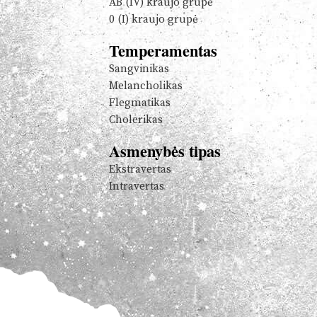
AB (IV) kraujo grupė
0 (I) kraujo grupė
Temperamentas
Sangvinikas
Melancholikas
Flegmatikas
Cholerikas
Asmenybės tipas
Ekstravertas
Intravertas