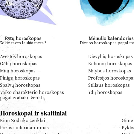
Rytų horoskopas
Mėnulio kalendorius
Kokie tavęs laukia metai?
Dienos horoskopas pagal mė
Avestos horoskopas
Dievybių horoskopas
Gėlių horoskopas
Kelionių horoskopas
Mitų horoskopas
Mitybos horoskopas
Pinigų horoskopas
Profesijos horoskopa
Spalvų horoskopas
Stiliaus horoskopas
Vaiko charakterio horoskopas
Ydų horoskopas
pagal zodiako ženklą
Horoskopai ir skaitiniai
Kinų Zodiako ženklai
Gimę 
Poros suderinamumas
Pykti