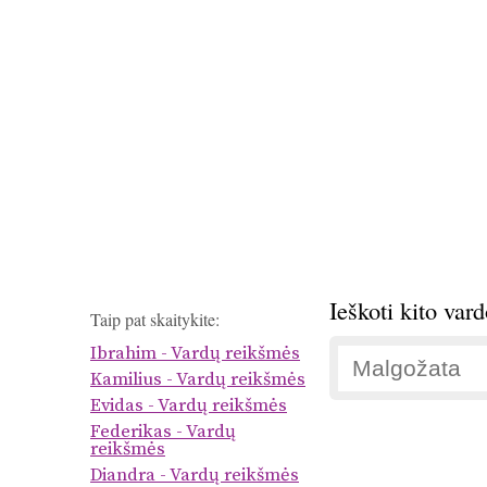
Ieškoti kito var
Taip pat skaitykite:
Ibrahim - Vardų reikšmės
Kamilius - Vardų reikšmės
Evidas - Vardų reikšmės
Federikas - Vardų
reikšmės
Diandra - Vardų reikšmės