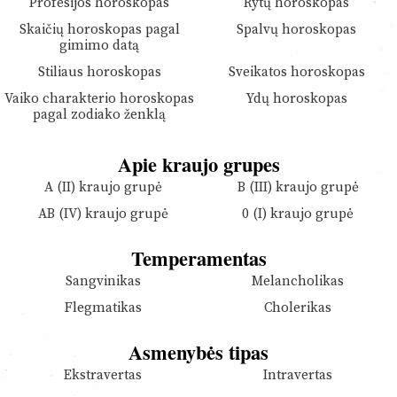
Profesijos horoskopas
Rytų horoskopas
Skaičių horoskopas pagal
Spalvų horoskopas
gimimo datą
Stiliaus horoskopas
Sveikatos horoskopas
Vaiko charakterio horoskopas
Ydų horoskopas
pagal zodiako ženklą
Apie kraujo grupes
A (II) kraujo grupė
B (III) kraujo grupė
AB (IV) kraujo grupė
0 (I) kraujo grupė
Temperamentas
Sangvinikas
Melancholikas
Flegmatikas
Cholerikas
Asmenybės tipas
Ekstravertas
Intravertas