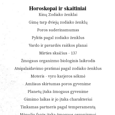
Horoskopai ir skaitiniai
Kinų Zodiako ženklai
Gimę tarp dviejų zodiako ženklų
Poros suderinamumas
Pyktis pagal zodiako ženklus
Vardo ir pavardės raiškos planai
Mirties skaičius - 137
Žmogaus organizmo biologinis laikrodis
Atsipalaidavimo pratimai pagal zodiako ženklus
Moteris - vyro karjeros sėkmė
Amžiaus skirtumas poros gyvenime
Planetų įtaka žmogaus gyvenime
Gimimo laikas ir jo įtaka charakteriui
Tinkamas partneris pagal temperamentą
Mėnulio fazės įtaka žmogaus organizmui