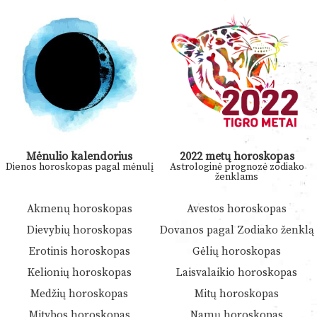
Mėnulio kalendorius
2022 metų horoskopas
Dienos horoskopas pagal mėnulį
Astrologinė prognozė zodiako
ženklams
Akmenų horoskopas
Avestos horoskopas
Dievybių horoskopas
Dovanos pagal Zodiako ženklą
Erotinis horoskopas
Gėlių horoskopas
Kelionių horoskopas
Laisvalaikio horoskopas
Medžių horoskopas
Mitų horoskopas
Mitybos horoskopas
Namų horoskopas