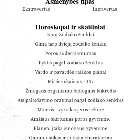
Asmenybės tipas
Ekstravertas
Intravertas
Horoskopai ir skaitiniai
Kinų Zodiako ženklai
Gimę tarp dviejų zodiako ženklų
Poros suderinamumas
Pyktis pagal zodiako ženklus
Vardo ir pavardės raiškos planai
Mirties skaičius - 137
Žmogaus organizmo biologinis laikrodis
Atsipalaidavimo pratimai pagal zodiako ženklus
Moteris - vyro karjeros sėkmė
Amžiaus skirtumas poros gyvenime
Planetų įtaka žmogaus gyvenime
Gimimo laikas ir jo įtaka charakteriui