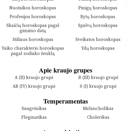
Nuotaikos horoskopas
Pinigų horoskopas
Profesijos horoskopas
Rytų horoskopas
Skaičių horoskopas pagal
Spalvų horoskopas
gimimo datą
Stiliaus horoskopas
Sveikatos horoskopas
Vaiko charakterio horoskopas
Ydų horoskopas
pagal zodiako ženklą
Apie kraujo grupes
A (II) kraujo grupė
B (III) kraujo grupė
AB (IV) kraujo grupė
0 (I) kraujo grupė
Temperamentas
Sangvinikas
Melancholikas
Flegmatikas
Cholerikas