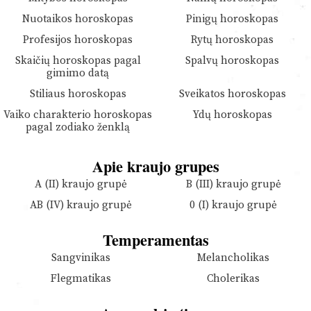
Nuotaikos horoskopas
Pinigų horoskopas
Profesijos horoskopas
Rytų horoskopas
Skaičių horoskopas pagal
Spalvų horoskopas
gimimo datą
Stiliaus horoskopas
Sveikatos horoskopas
Vaiko charakterio horoskopas
Ydų horoskopas
pagal zodiako ženklą
Apie kraujo grupes
A (II) kraujo grupė
B (III) kraujo grupė
AB (IV) kraujo grupė
0 (I) kraujo grupė
Temperamentas
Sangvinikas
Melancholikas
Flegmatikas
Cholerikas