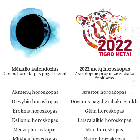
Mėnulio kalendorius
2022 metų horoskopas
Dienos horoskopas pagal mėnulį
Astrologinė prognozė zodiako
ženklams
Akmenų horoskopas
Avestos horoskopas
Dievybių horoskopas
Dovanos pagal Zodiako ženklą
Erotinis horoskopas
Gėlių horoskopas
Kelionių horoskopas
Laisvalaikio horoskopas
Medžių horoskopas
Mitų horoskopas
Mitybos horoskopas
Namų horoskopas