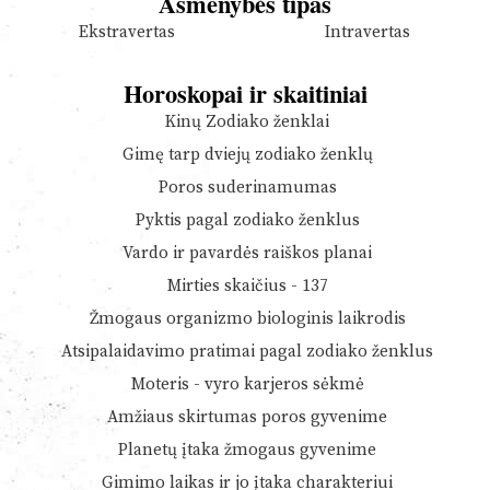
Asmenybės tipas
Ekstravertas
Intravertas
Horoskopai ir skaitiniai
Kinų Zodiako ženklai
Gimę tarp dviejų zodiako ženklų
Poros suderinamumas
Pyktis pagal zodiako ženklus
Vardo ir pavardės raiškos planai
Mirties skaičius - 137
Žmogaus organizmo biologinis laikrodis
Atsipalaidavimo pratimai pagal zodiako ženklus
Moteris - vyro karjeros sėkmė
Amžiaus skirtumas poros gyvenime
Planetų įtaka žmogaus gyvenime
Gimimo laikas ir jo įtaka charakteriui