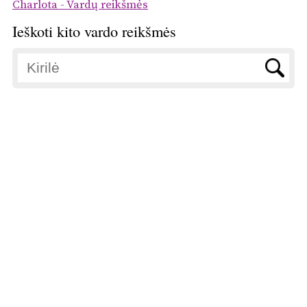
Charlota - Vardų reikšmės
Ieškoti kito vardo reikšmės