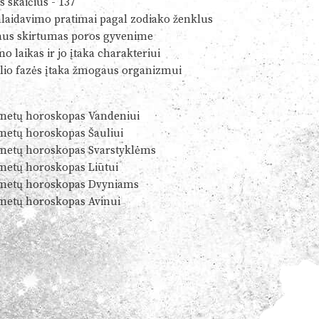
s skaičius - 137
alaidavimo pratimai pagal zodiako ženklus
us skirtumas poros gyvenime
o laikas ir jo įtaka charakteriui
io fazės įtaka žmogaus organizmui
metų horoskopas Vandeniui
metų horoskopas Šauliui
metų horoskopas Svarstyklėms
metų horoskopas Liūtui
metų horoskopas Dvyniams
metų horoskopas Avinui