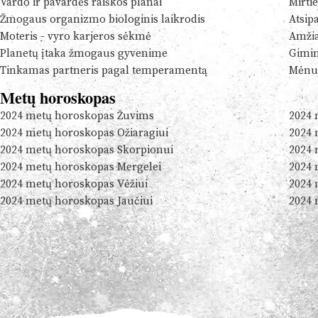
Vardo ir pavardės raiškos planai
Mirtie
Žmogaus organizmo biologinis laikrodis
Atsip
Moteris - vyro karjeros sėkmė
Amžia
Planetų įtaka žmogaus gyvenime
Gimim
Tinkamas partneris pagal temperamentą
Mėnul
Metų horoskopas
2024 metų horoskopas Žuvims
2024 
2024 metų horoskopas Ožiaragiui
2024 
2024 metų horoskopas Skorpionui
2024 
2024 metų horoskopas Mergelei
2024 
2024 metų horoskopas Vėžiui
2024 
2024 metų horoskopas Jaučiui
2024 