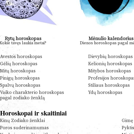
Rytų horoskopas
Mėnulio kalendorius
Kokie tavęs laukia metai?
Dienos horoskopas pagal mė
Avestos horoskopas
Dievybių horoskopas
Gėlių horoskopas
Kelionių horoskopas
Mitų horoskopas
Mitybos horoskopas
Pinigų horoskopas
Profesijos horoskopa
Spalvų horoskopas
Stiliaus horoskopas
Vaiko charakterio horoskopas
Ydų horoskopas
pagal zodiako ženklą
Horoskopai ir skaitiniai
Kinų Zodiako ženklai
Gimę 
Poros suderinamumas
Pykti