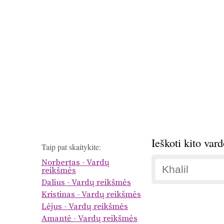
Ieškoti kito var
Taip pat skaitykite:
Norbertas - Vardų
reikšmės
Dalius - Vardų reikšmės
Kristinas - Vardų reikšmės
Lėjus - Vardų reikšmės
Amantė - Vardų reikšmės