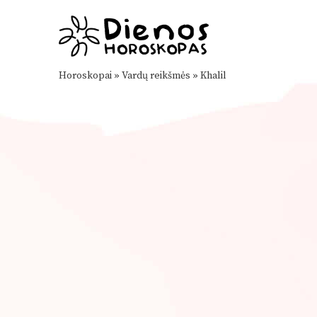
Horoskopai
»
Vardų reikšmės
»
Khalil