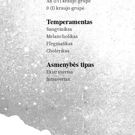
AB (IV) kraujo grupė
0 (I) kraujo grupė
Temperamentas
Sangvinikas
Melancholikas
Flegmatikas
Cholerikas
Asmenybės tipas
Ekstravertas
Intravertas