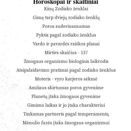
Horoskopai ir skaitiniai
Kinų Zodiako ženklai
Gimę tarp dviejų zodiako ženklų
Poros suderinamumas
Pyktis pagal zodiako ženklus
Vardo ir pavardės raiškos planai
Mirties skaičius - 137
Žmogaus organizmo biologinis laikrodis
Atsipalaidavimo pratimai pagal zodiako ženklus
Moteris - vyro karjeros sėkmė
Amžiaus skirtumas poros gyvenime
Planetų įtaka žmogaus gyvenime
Gimimo laikas ir jo įtaka charakteriui
Tinkamas partneris pagal temperamentą
Mėnulio fazės įtaka žmogaus organizmui