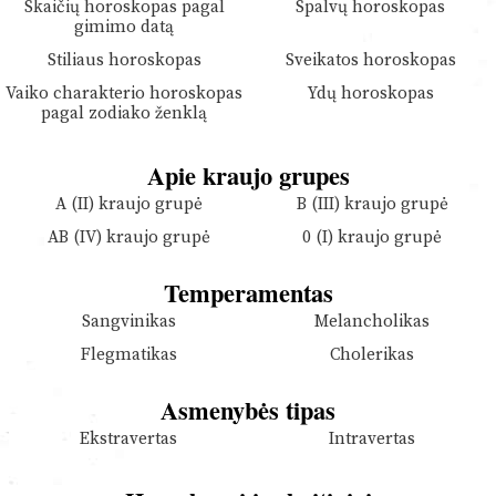
Skaičių horoskopas pagal
Spalvų horoskopas
gimimo datą
Stiliaus horoskopas
Sveikatos horoskopas
Vaiko charakterio horoskopas
Ydų horoskopas
pagal zodiako ženklą
Apie kraujo grupes
A (II) kraujo grupė
B (III) kraujo grupė
AB (IV) kraujo grupė
0 (I) kraujo grupė
Temperamentas
Sangvinikas
Melancholikas
Flegmatikas
Cholerikas
Asmenybės tipas
Ekstravertas
Intravertas