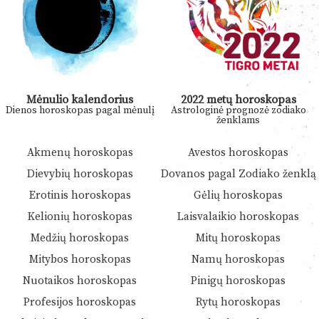
Mėnulio kalendorius
2022 metų horoskopas
Dienos horoskopas pagal mėnulį
Astrologinė prognozė zodiako
ženklams
Akmenų horoskopas
Avestos horoskopas
Dievybių horoskopas
Dovanos pagal Zodiako ženklą
Erotinis horoskopas
Gėlių horoskopas
Kelionių horoskopas
Laisvalaikio horoskopas
Medžių horoskopas
Mitų horoskopas
Mitybos horoskopas
Namų horoskopas
Nuotaikos horoskopas
Pinigų horoskopas
Profesijos horoskopas
Rytų horoskopas