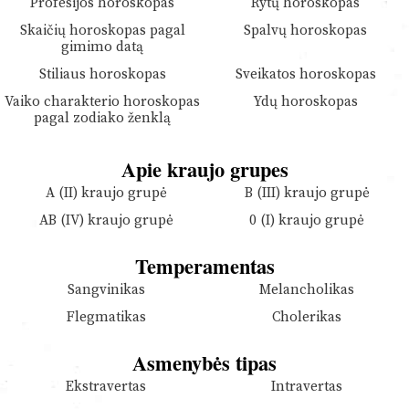
Profesijos horoskopas
Rytų horoskopas
Skaičių horoskopas pagal
Spalvų horoskopas
gimimo datą
Stiliaus horoskopas
Sveikatos horoskopas
Vaiko charakterio horoskopas
Ydų horoskopas
pagal zodiako ženklą
Apie kraujo grupes
A (II) kraujo grupė
B (III) kraujo grupė
AB (IV) kraujo grupė
0 (I) kraujo grupė
Temperamentas
Sangvinikas
Melancholikas
Flegmatikas
Cholerikas
Asmenybės tipas
Ekstravertas
Intravertas