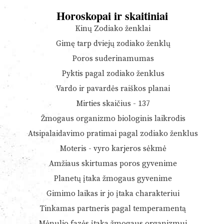
Horoskopai ir skaitiniai
Kinų Zodiako ženklai
Gimę tarp dviejų zodiako ženklų
Poros suderinamumas
Pyktis pagal zodiako ženklus
Vardo ir pavardės raiškos planai
Mirties skaičius - 137
Žmogaus organizmo biologinis laikrodis
Atsipalaidavimo pratimai pagal zodiako ženklus
Moteris - vyro karjeros sėkmė
Amžiaus skirtumas poros gyvenime
Planetų įtaka žmogaus gyvenime
Gimimo laikas ir jo įtaka charakteriui
Tinkamas partneris pagal temperamentą
Mėnulio fazės įtaka žmogaus organizmui