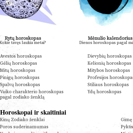
Rytų horoskopas
Mėnulio kalendorius
Kokie tavęs laukia metai?
Dienos horoskopas pagal mė
Avestos horoskopas
Dievybių horoskopas
Gėlių horoskopas
Kelionių horoskopas
Mitų horoskopas
Mitybos horoskopas
Pinigų horoskopas
Profesijos horoskopa
Spalvų horoskopas
Stiliaus horoskopas
Vaiko charakterio horoskopas
Ydų horoskopas
pagal zodiako ženklą
Horoskopai ir skaitiniai
Kinų Zodiako ženklai
Gimę 
Poros suderinamumas
Pykti