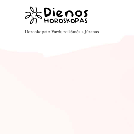
Horoskopai
»
Vardų reikšmės
»
Jūranas