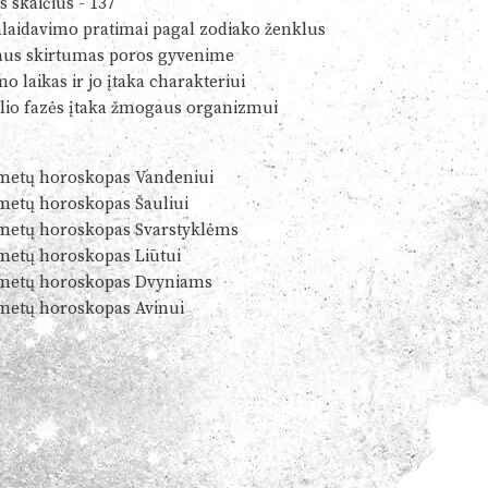
s skaičius - 137
alaidavimo pratimai pagal zodiako ženklus
us skirtumas poros gyvenime
o laikas ir jo įtaka charakteriui
io fazės įtaka žmogaus organizmui
metų horoskopas Vandeniui
metų horoskopas Šauliui
metų horoskopas Svarstyklėms
metų horoskopas Liūtui
metų horoskopas Dvyniams
metų horoskopas Avinui