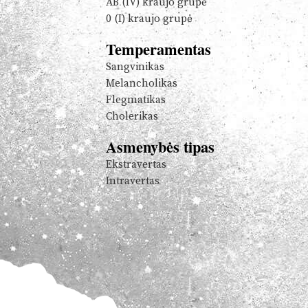
AB (IV) kraujo grupė
0 (I) kraujo grupė
Temperamentas
Sangvinikas
Melancholikas
Flegmatikas
Cholerikas
Asmenybės tipas
Ekstravertas
Intravertas