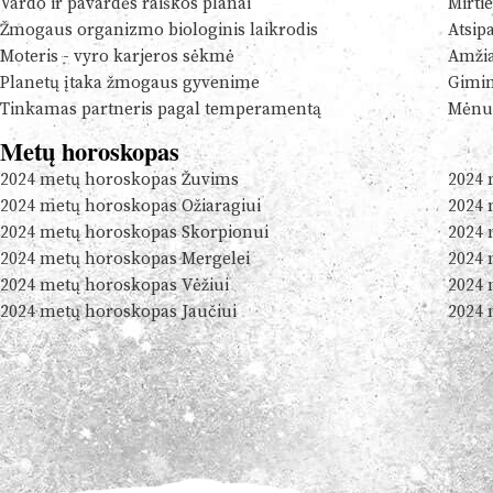
Vardo ir pavardės raiškos planai
Mirtie
Žmogaus organizmo biologinis laikrodis
Atsip
Moteris - vyro karjeros sėkmė
Amžia
Planetų įtaka žmogaus gyvenime
Gimim
Tinkamas partneris pagal temperamentą
Mėnul
Metų horoskopas
2024 metų horoskopas Žuvims
2024 
2024 metų horoskopas Ožiaragiui
2024 
2024 metų horoskopas Skorpionui
2024 
2024 metų horoskopas Mergelei
2024 
2024 metų horoskopas Vėžiui
2024 
2024 metų horoskopas Jaučiui
2024 