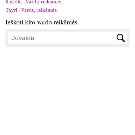
Rašellė - Vardų reikšmės
Tayri - Vardų reikšmės
Ieškoti kito vardo reikšmės