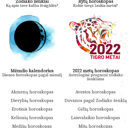
Zodiako ženklai
Rytų horoskopas
Ką apie tave kalba žvaigždės?
Kokie tavęs laukia metai?
Mėnulio kalendorius
2022 metų horoskopas
Dienos horoskopas pagal mėnulį
Astrologinė prognozė zodiako
ženklams
Akmenų horoskopas
Avestos horoskopas
Dievybių horoskopas
Dovanos pagal Zodiako ženklą
Erotinis horoskopas
Gėlių horoskopas
Kelionių horoskopas
Laisvalaikio horoskopas
Medžių horoskopas
Mitų horoskopas