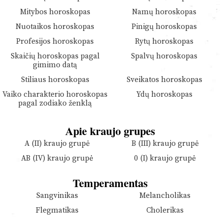
Mitybos horoskopas
Namų horoskopas
Nuotaikos horoskopas
Pinigų horoskopas
Profesijos horoskopas
Rytų horoskopas
Skaičių horoskopas pagal
Spalvų horoskopas
gimimo datą
Stiliaus horoskopas
Sveikatos horoskopas
Vaiko charakterio horoskopas
Ydų horoskopas
pagal zodiako ženklą
Apie kraujo grupes
A (II) kraujo grupė
B (III) kraujo grupė
AB (IV) kraujo grupė
0 (I) kraujo grupė
Temperamentas
Sangvinikas
Melancholikas
Flegmatikas
Cholerikas