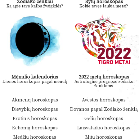
Zodiako ženklai
Rytų horoskopas
Ką apie tave kalba žvaigždės?
Kokie tavęs laukia metai?
Mėnulio kalendorius
2022 metų horoskopas
Dienos horoskopas pagal mėnulį
Astrologinė prognozė zodiako
ženklams
Akmenų horoskopas
Avestos horoskopas
Dievybių horoskopas
Dovanos pagal Zodiako ženklą
Erotinis horoskopas
Gėlių horoskopas
Kelionių horoskopas
Laisvalaikio horoskopas
Medžių horoskopas
Mitų horoskopas