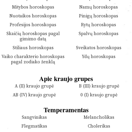
Mitybos horoskopas
Namų horoskopas
Nuotaikos horoskopas
Pinigų horoskopas
Profesijos horoskopas
Rytų horoskopas
Skaičių horoskopas pagal
Spalvų horoskopas
gimimo datą
Stiliaus horoskopas
Sveikatos horoskopas
Vaiko charakterio horoskopas
Ydų horoskopas
pagal zodiako ženklą
Apie kraujo grupes
A (II) kraujo grupė
B (III) kraujo grupė
AB (IV) kraujo grupė
0 (I) kraujo grupė
Temperamentas
Sangvinikas
Melancholikas
Flegmatikas
Cholerikas