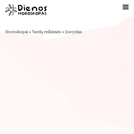
Horoskopai
»
Vardų reikšmės
»
Josvydas