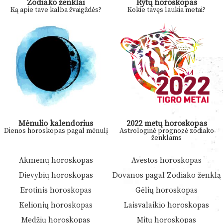
Zodiako ženklai
Rytų horoskopas
Ką apie tave kalba žvaigždės?
Kokie tavęs laukia metai?
Mėnulio kalendorius
2022 metų horoskopas
Dienos horoskopas pagal mėnulį
Astrologinė prognozė zodiako
ženklams
Akmenų horoskopas
Avestos horoskopas
Dievybių horoskopas
Dovanos pagal Zodiako ženklą
Erotinis horoskopas
Gėlių horoskopas
Kelionių horoskopas
Laisvalaikio horoskopas
Medžių horoskopas
Mitų horoskopas