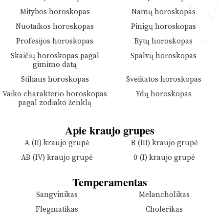
Mitybos horoskopas
Namų horoskopas
Nuotaikos horoskopas
Pinigų horoskopas
Profesijos horoskopas
Rytų horoskopas
Skaičių horoskopas pagal
Spalvų horoskopas
gimimo datą
Stiliaus horoskopas
Sveikatos horoskopas
Vaiko charakterio horoskopas
Ydų horoskopas
pagal zodiako ženklą
Apie kraujo grupes
A (II) kraujo grupė
B (III) kraujo grupė
AB (IV) kraujo grupė
0 (I) kraujo grupė
Temperamentas
Sangvinikas
Melancholikas
Flegmatikas
Cholerikas