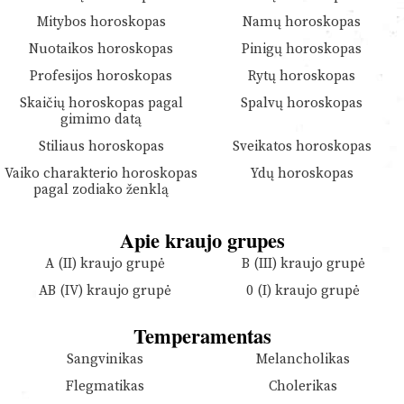
Mitybos horoskopas
Namų horoskopas
Nuotaikos horoskopas
Pinigų horoskopas
Profesijos horoskopas
Rytų horoskopas
Skaičių horoskopas pagal
Spalvų horoskopas
gimimo datą
Stiliaus horoskopas
Sveikatos horoskopas
Vaiko charakterio horoskopas
Ydų horoskopas
pagal zodiako ženklą
Apie kraujo grupes
A (II) kraujo grupė
B (III) kraujo grupė
AB (IV) kraujo grupė
0 (I) kraujo grupė
Temperamentas
Sangvinikas
Melancholikas
Flegmatikas
Cholerikas