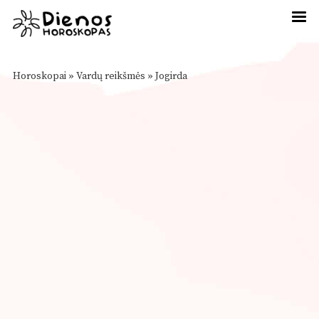
Horoskopai
»
Vardų reikšmės
»
Jogirda