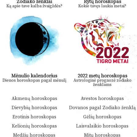
Zodiako ženklai
Rytų horoskopas
Ką apie tave kalba žvaigždės?
Kokie tavęs laukia metai?
Mėnulio kalendorius
2022 metų horoskopas
Dienos horoskopas pagal mėnulį
Astrologinė prognozė zodiako
ženklams
Akmenų horoskopas
Avestos horoskopas
Dievybių horoskopas
Dovanos pagal Zodiako ženklą
Erotinis horoskopas
Gėlių horoskopas
Kelionių horoskopas
Laisvalaikio horoskopas
Medžių horoskopas
Mitų horoskopas