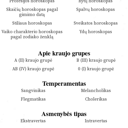
Profesijos horoskopas
Rytų horoskopas
Skaičių horoskopas pagal
Spalvų horoskopas
gimimo datą
Stiliaus horoskopas
Sveikatos horoskopas
Vaiko charakterio horoskopas
Ydų horoskopas
pagal zodiako ženklą
Apie kraujo grupes
A (II) kraujo grupė
B (III) kraujo grupė
AB (IV) kraujo grupė
0 (I) kraujo grupė
Temperamentas
Sangvinikas
Melancholikas
Flegmatikas
Cholerikas
Asmenybės tipas
Ekstravertas
Intravertas