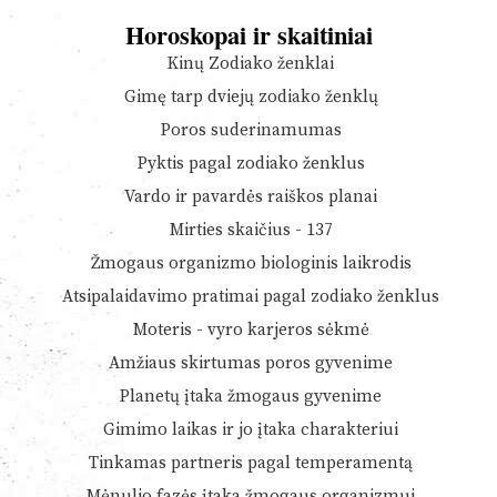
Horoskopai ir skaitiniai
Kinų Zodiako ženklai
Gimę tarp dviejų zodiako ženklų
Poros suderinamumas
Pyktis pagal zodiako ženklus
Vardo ir pavardės raiškos planai
Mirties skaičius - 137
Žmogaus organizmo biologinis laikrodis
Atsipalaidavimo pratimai pagal zodiako ženklus
Moteris - vyro karjeros sėkmė
Amžiaus skirtumas poros gyvenime
Planetų įtaka žmogaus gyvenime
Gimimo laikas ir jo įtaka charakteriui
Tinkamas partneris pagal temperamentą
Mėnulio fazės įtaka žmogaus organizmui