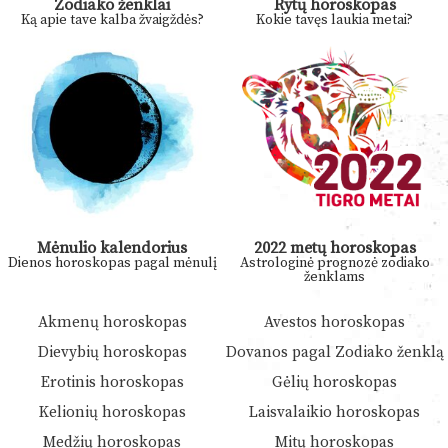
Zodiako ženklai
Rytų horoskopas
Ką apie tave kalba žvaigždės?
Kokie tavęs laukia metai?
Mėnulio kalendorius
2022 metų horoskopas
Dienos horoskopas pagal mėnulį
Astrologinė prognozė zodiako
ženklams
Akmenų horoskopas
Avestos horoskopas
Dievybių horoskopas
Dovanos pagal Zodiako ženklą
Erotinis horoskopas
Gėlių horoskopas
Kelionių horoskopas
Laisvalaikio horoskopas
Medžių horoskopas
Mitų horoskopas