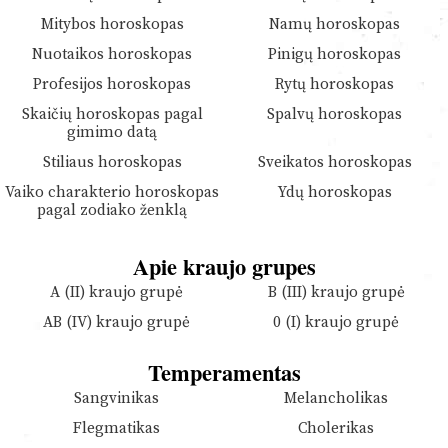
Mitybos horoskopas
Namų horoskopas
Nuotaikos horoskopas
Pinigų horoskopas
Profesijos horoskopas
Rytų horoskopas
Skaičių horoskopas pagal
Spalvų horoskopas
gimimo datą
Stiliaus horoskopas
Sveikatos horoskopas
Vaiko charakterio horoskopas
Ydų horoskopas
pagal zodiako ženklą
Apie kraujo grupes
A (II) kraujo grupė
B (III) kraujo grupė
AB (IV) kraujo grupė
0 (I) kraujo grupė
Temperamentas
Sangvinikas
Melancholikas
Flegmatikas
Cholerikas